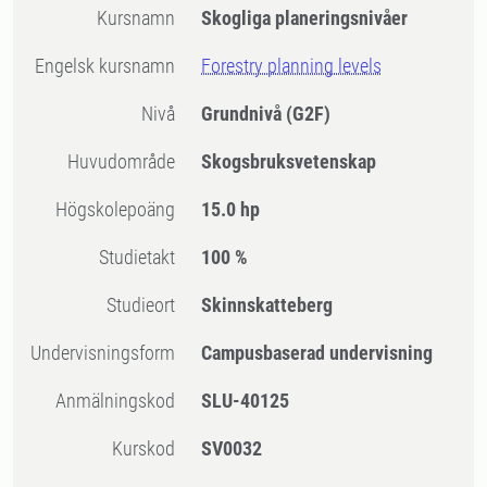
Kursnamn
Skogliga planeringsnivåer
Engelsk kursnamn
Forestry planning levels
Nivå
Grundnivå
(G2F)
Huvudområde
Skogsbruksvetenskap
högskolepoäng
15.0 hp
Studietakt
100 %
Studieort
Skinnskatteberg
Undervisningsform
Campusbaserad undervisning
Anmälningskod
SLU-40125
Kurskod
SV0032