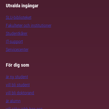
Utvalda ingångar
SLU-biblioteket
Fakulteter och institutioner
Studentkårer
IT-support
Servicecenter
För dig som
är ny student
vill bli student
vill bli doktorand
är alumn
vill söka jobb hos oss