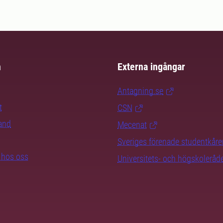
m
Externa ingångar
Antagning.se
t
CSN
rand
Mecenat
Sveriges förenade studentkåre
b hos oss
Universitets- och högskoleråd