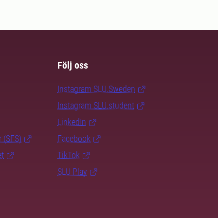
Följ oss
Instagram SLU.Sweden
Instagram SLU.student
LinkedIn
r (SFS)
Facebook
et
TikTok
SLU Play