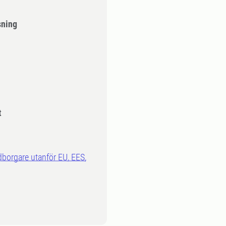
sning
t
dborgare utanför EU, EES,