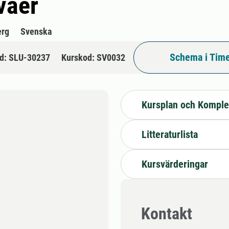
våer
erg
Svenska
Schema i Time
d: SLU-30237
Kurskod: SV0032
Kursplan och Komple
Litteraturlista
Kursvärderingar
Kontakt