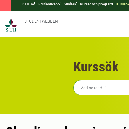
SLU.se
Studentwebb
Studier
Kurser och program
Kurssö
STUDENTWEBBEN
Kurssök
Fritext sökning