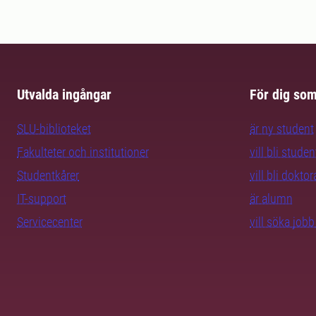
Utvalda ingångar
För dig so
SLU-biblioteket
är ny student
Fakulteter och institutioner
vill bli studen
Studentkårer
vill bli dokto
IT-support
är alumn
Servicecenter
vill söka job