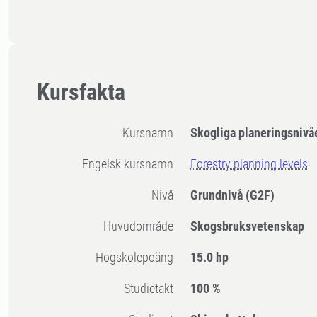
Kursfakta
Kursnamn
Skogliga planeringsnivå
Engelsk kursnamn
Forestry planning levels
Nivå
Grundnivå
(G2F)
Huvudområde
Skogsbruksvetenskap
högskolepoäng
15.0 hp
Studietakt
100 %