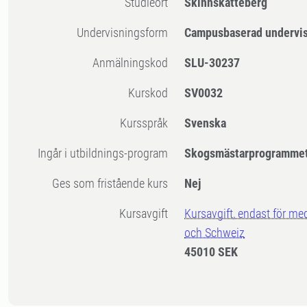
Studieort
Skinnskatteberg
Undervisningsform
Campusbaserad undervi
Anmälningskod
SLU-30237
Kurskod
SV0032
Kursspråk
Svenska
Ingår i utbildnings-program
Skogsmästarprogramme
Ges som fristående kurs
Nej
Kursavgift
Kursavgift, endast för me
och Schweiz
45010 SEK