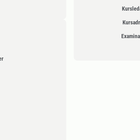
Kursle
Kursad
Examina
er