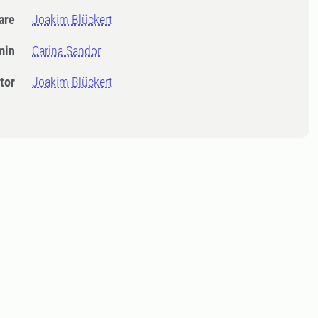
dare
Joakim Blückert
min
Carina Sandor
tor
Joakim Blückert