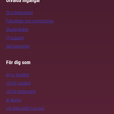
Utvalda ingångar
SLU-biblioteket
Fakulteter och institutioner
Studentkårer
IT-support
Servicecenter
För dig som
är ny student
vill bli student
vill bli doktorand
är alumn
vill söka jobb hos oss