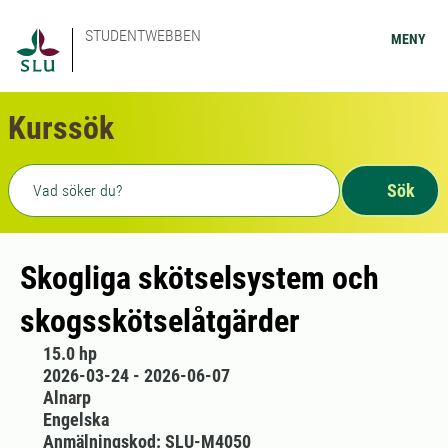
STUDENTWEBBEN
MENY
Kurssök
Fritext sökning
Sök
Skogliga skötselsystem och
skogsskötselåtgärder
15.0 hp
2026-03-24 - 2026-06-07
Alnarp
Engelska
Anmälningskod: SLU-M4050