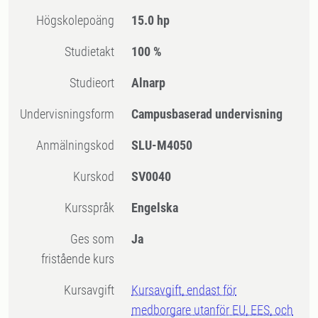
högskolepoäng
15.0 hp
Studietakt
100 %
Studieort
Alnarp
Undervisningsform
Campusbaserad undervisning
Anmälningskod
SLU-M4050
Kurskod
SV0040
Kursspråk
Engelska
Ges som
Ja
fristående kurs
Kursavgift
Kursavgift, endast för
medborgare utanför EU, EES, och