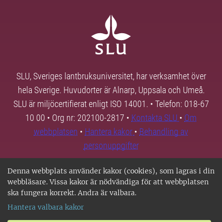
SLU, Sveriges lantbruksuniversitet, har verksamhet över
hela Sverige. Huvudorter är Alnarp, Uppsala och Umeå.
SLU är miljöcertifierat enligt ISO 14001. • Telefon: 018-67
10 00 • Org nr: 202100-2817 •
Kontakta SLU
•
Om
webbplatsen
•
Hantera kakor
•
Behandling av
personuppgifter
Denna webbplats använder kakor (cookies), som lagras i din
webbläsare. Vissa kakor är nödvändiga för att webbplatsen
ska fungera korrekt. Andra är valbara.
Hantera valbara kakor