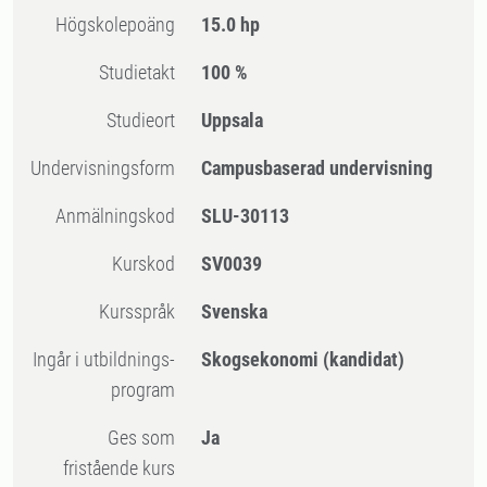
högskolepoäng
15.0 hp
Studietakt
100 %
Studieort
Uppsala
Undervisningsform
Campusbaserad undervisning
Anmälningskod
SLU-30113
Kurskod
SV0039
Kursspråk
Svenska
Ingår i utbildnings-
Skogsekonomi (kandidat)
program
Ges som
Ja
fristående kurs