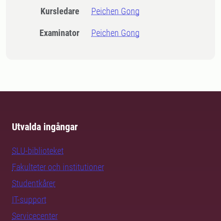
Kursledare
Peichen Gong
Examinator
Peichen Gong
Utvalda ingångar
SLU-biblioteket
Fakulteter och institutioner
Studentkårer
IT-support
Servicecenter