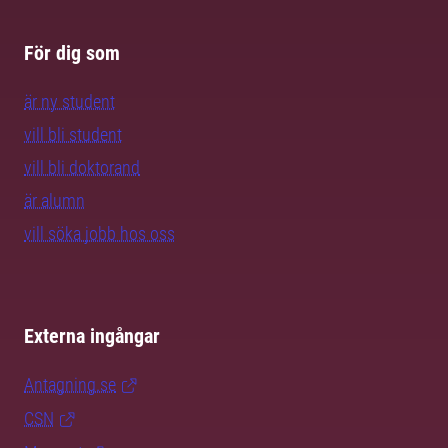
För dig som
är ny student
vill bli student
vill bli doktorand
är alumn
vill söka jobb hos oss
Externa ingångar
Antagning.se
CSN