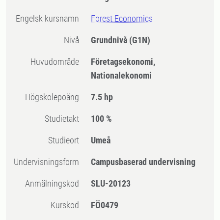
Engelsk kursnamn
Forest Economics
Nivå
Grundnivå
(G1N)
Huvudområde
Företagsekonomi,
Nationalekonomi
högskolepoäng
7.5 hp
Studietakt
100 %
Studieort
Umeå
Undervisningsform
Campusbaserad undervisning
Anmälningskod
SLU-20123
Kurskod
FÖ0479