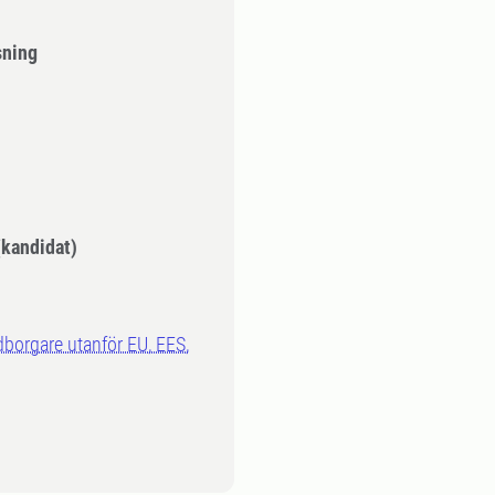
sning
kandidat)
dborgare utanför EU, EES,