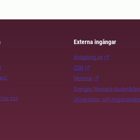
m
Externa ingångar
Antagning.se
t
CSN
rand
Mecenat
Sveriges förenade studentkåre
b hos oss
Universitets- och högskoleråd