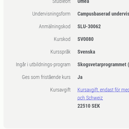
Studieort
Umeå
Undervisningsform
Campusbaserad undervi
Anmälningskod
SLU-30062
Kurskod
SV0080
Kursspråk
Svenska
Ingår i utbildnings-program
Skogsvetarprogrammet (
Ges som fristående kurs
Ja
Kursavgift
Kursavgift, endast för me
och Schweiz
22510 SEK