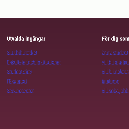
Utvalda ingångar
För dig so
SLU-biblioteket
är ny student
Fakulteter och institutioner
vill bli studen
Studentkårer
vill bli dokto
IT-support
är alumn
Servicecenter
vill söka job