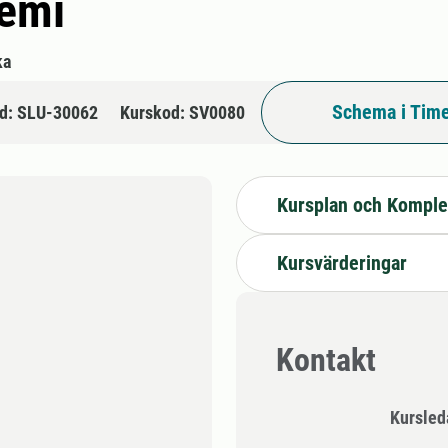
emi
ka
Schema i Time
d: SLU-30062
Kurskod: SV0080
Kursplan och Komple
Kursvärderingar
Kontakt
Kursle