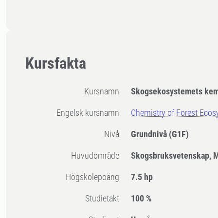
Kursfakta
Kursnamn
Skogsekosystemets kem
Engelsk kursnamn
Chemistry of Forest Eco
Nivå
Grundnivå
(G1F)
Huvudområde
Skogsbruksvetenskap, 
högskolepoäng
7.5 hp
Studietakt
100 %