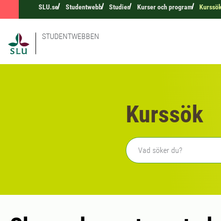
SLU.se
Studentwebb
Studier
Kurser och program
Kurssö
STUDENTWEBBEN
Kurssök
Fritext sökning