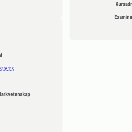
Kursad
Examina
i
systems
Markvetenskap