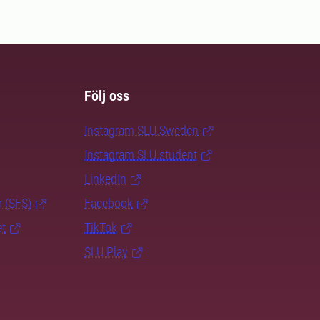
Följ oss
Instagram SLU.Sweden
Instagram SLU.student
LinkedIn
r (SFS)
Facebook
et
TikTok
SLU Play