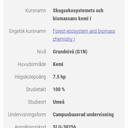
Kursnamn
Skogsekosystemets och
biomassans kemi I
Engelsk kursnamn
Forest ecosystem and biomass
chemistry I
Nivå
Grundnivå
(G1N)
Huvudområde
Kemi
högskolepoäng
7.5 hp
Studietakt
100 %
Studieort
Umeå
Undervisningsform
Campusbaserad undervisning
Anmälningskod
SLU-30256