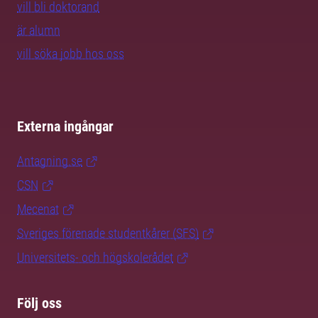
vill bli doktorand
är alumn
vill söka jobb hos oss
Externa ingångar
Antagning.se
CSN
Mecenat
Sveriges förenade studentkårer (SFS)
Universitets- och högskolerådet
Följ oss