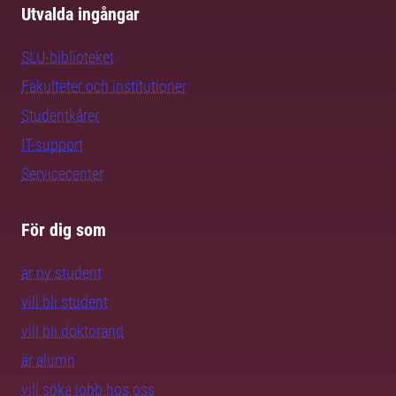
Utvalda ingångar
SLU-biblioteket
Fakulteter och institutioner
Studentkårer
IT-support
Servicecenter
För dig som
är ny student
vill bli student
vill bli doktorand
är alumn
vill söka jobb hos oss