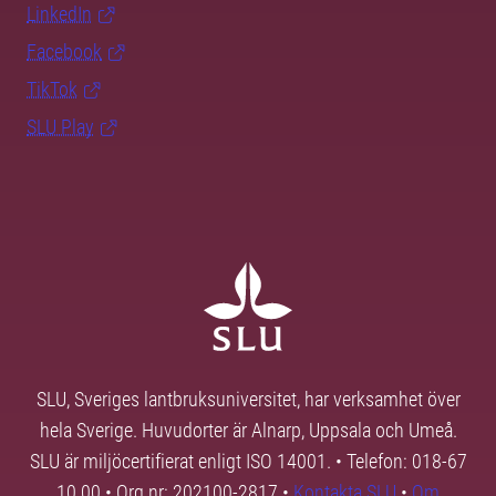
LinkedIn
Facebook
TikTok
SLU Play
SLU, Sveriges lantbruksuniversitet, har verksamhet över
hela Sverige. Huvudorter är Alnarp, Uppsala och Umeå.
SLU är miljöcertifierat enligt ISO 14001. • Telefon: 018-67
10 00 • Org nr: 202100-2817 •
Kontakta SLU
•
Om