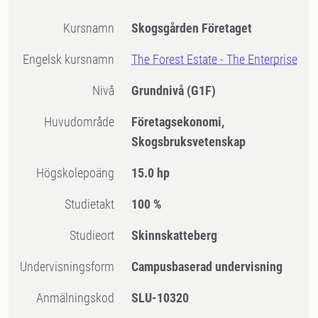
Kursnamn
Skogsgården Företaget
Engelsk kursnamn
The Forest Estate - The Enterprise
Nivå
Grundnivå
(G1F)
Huvudområde
Företagsekonomi,
Skogsbruksvetenskap
högskolepoäng
15.0 hp
Studietakt
100 %
Studieort
Skinnskatteberg
Undervisningsform
Campusbaserad undervisning
Anmälningskod
SLU-10320