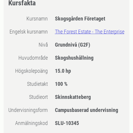
Kursfakta
Kursnamn
Skogsgården Företaget
Engelsk kursnamn
The Forest Estate - The Enterprise
Nivå
Grundnivå
(G2F)
Huvudområde
Skogshushållning
högskolepoäng
15.0 hp
Studietakt
100 %
Studieort
Skinnskatteberg
Undervisningsform
Campusbaserad undervisning
Anmälningskod
SLU-10345