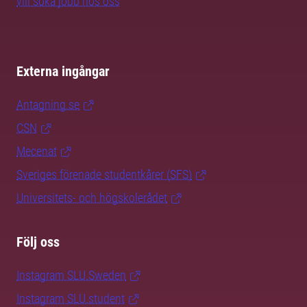
vill söka jobb hos oss
Externa ingångar
Antagning.se
CSN
Mecenat
Sveriges förenade studentkårer (SFS)
Universitets- och högskolerådet
Följ oss
Instagram SLU.Sweden
Instagram SLU.student