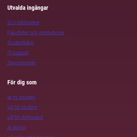
Utvalda ingångar
SLU-biblioteket
Fakulteter och institutioner
Studentkårer
IT-support
Servicecenter
För dig som
är ny student
vill bli student
vill bli doktorand
är alumn