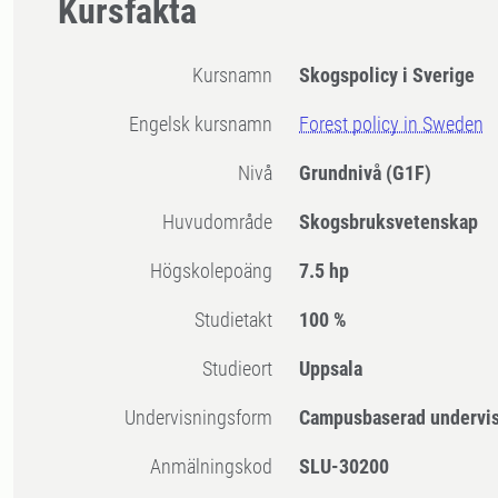
Kursfakta
Kursnamn
Skogspolicy i Sverige
Engelsk kursnamn
Forest policy in Sweden
Nivå
Grundnivå
(G1F)
Huvudområde
Skogsbruksvetenskap
högskolepoäng
7.5 hp
Studietakt
100 %
Studieort
Uppsala
Undervisningsform
Campusbaserad undervi
Anmälningskod
SLU-30200