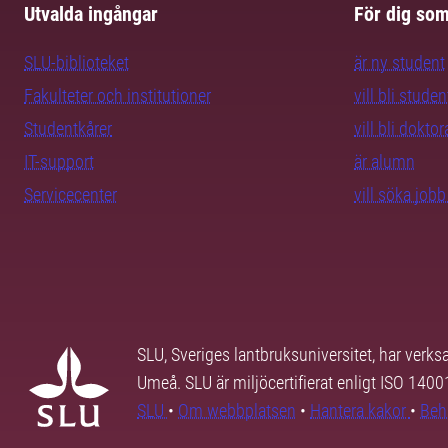
Utvalda ingångar
För dig so
SLU-biblioteket
är ny student
Fakulteter och institutioner
vill bli studen
Studentkårer
vill bli dokto
IT-support
är alumn
Servicecenter
vill söka job
SLU, Sveriges lantbruksuniversitet, har verk
Umeå. SLU är miljöcertifierat enligt ISO 140
SLU
•
Om webbplatsen
•
Hantera kakor
•
Beh