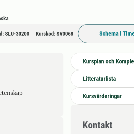
nska
Schema i Time
d: SLU-30200
Kurskod: SV0068
Kursplan och Komple
Litteraturlista
etenskap
Kursvärderingar
Kontakt