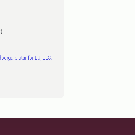
)
dborgare utanför EU, EES,