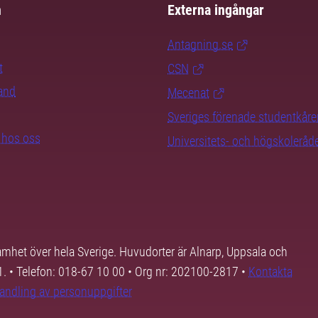
m
Externa ingångar
Antagning.se
t
CSN
rand
Mecenat
Sveriges förenade studentkåre
b hos oss
Universitets- och högskoleråd
samhet över hela Sverige. Huvudorter är Alnarp, Uppsala och
01. • Telefon: 018-67 10 00 • Org nr: 202100-2817 •
Kontakta
andling av personuppgifter