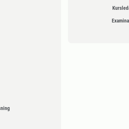
Kursle
Examina
sning