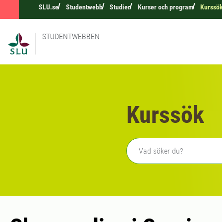
SLU.se
Studentwebb
Studier
Kurser och program
Kurssö
STUDENTWEBBEN
Kurssök
Fritext sökning