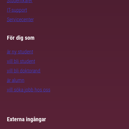
Studentkårer
IT-support
Servicecenter
För dig som
är ny student
vill bli student
vill bli doktorand
är alumn
vill söka jobb hos oss
Externa ingångar