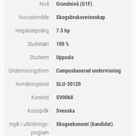
Nivå
Grundnivå
(G1F)
Huvudområde
Skogsbruksvetenskap
högskolepoäng
7.5 hp
Studietakt
100 %
Studieort
Uppsala
Undervisningsform
Campusbaserad undervisning
Anmälningskod
SLU-30120
Kurskod
SV0068
Kursspråk
Svenska
Ingår i utbildnings-
Skogsekonomi (kandidat)
program