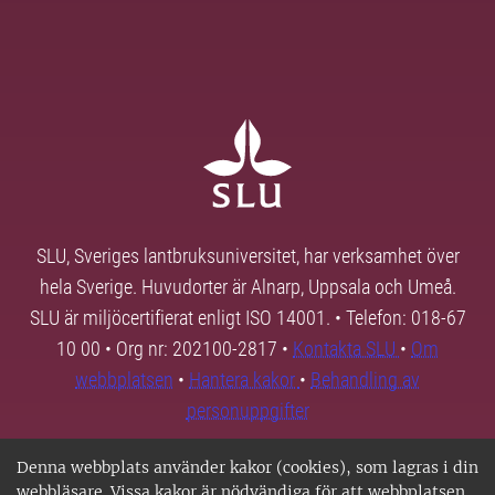
SLU, Sveriges lantbruksuniversitet, har verksamhet över
hela Sverige. Huvudorter är Alnarp, Uppsala och Umeå.
SLU är miljöcertifierat enligt ISO 14001. • Telefon: 018-67
10 00 • Org nr: 202100-2817 •
Kontakta SLU
•
Om
webbplatsen
•
Hantera kakor
•
Behandling av
personuppgifter
Denna webbplats använder kakor (cookies), som lagras i din
webbläsare. Vissa kakor är nödvändiga för att webbplatsen