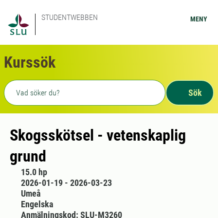
STUDENTWEBBEN
MENY
Kurssök
Fritext sökning
Sök
Skogsskötsel - vetenskaplig
grund
15.0 hp
2026-01-19 - 2026-03-23
Umeå
Engelska
Anmälningskod: SLU-M3260