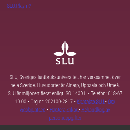
SLU Play
SLU, Sveriges lantbruksuniversitet, har verksamhet över
hela Sverige. Huvudorter är Alnarp, Uppsala och Umeå.
SLU är miljöcertifierat enligt ISO 14001. • Telefon: 018-67
10 00 • Org nr: 202100-2817 •
Kontakta SLU
•
Om
webbplatsen
•
Hantera kakor
•
Behandling av
personuppgifter