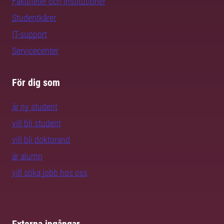
Fakulteter och institutioner
Studentkårer
IT-support
Servicecenter
För dig som
är ny student
vill bli student
vill bli doktorand
är alumn
vill söka jobb hos oss