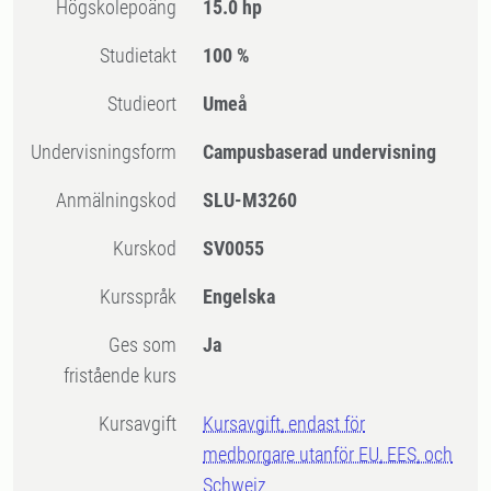
högskolepoäng
15.0 hp
Studietakt
100 %
Studieort
Umeå
Undervisningsform
Campusbaserad undervisning
Anmälningskod
SLU-M3260
Kurskod
SV0055
Kursspråk
Engelska
Ges som
Ja
fristående kurs
Kursavgift
Kursavgift, endast för
medborgare utanför EU, EES, och
Schweiz