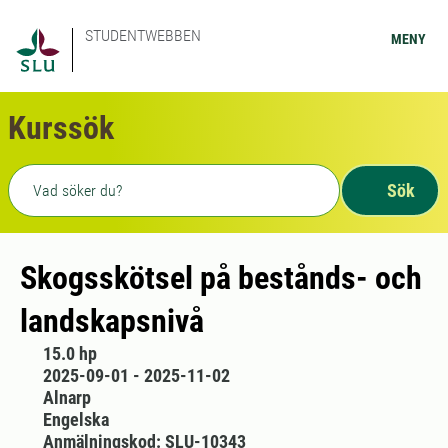
STUDENTWEBBEN
MENY
Kurssök
Fritext sökning
Sök
Skogsskötsel på bestånds- och
landskapsnivå
15.0 hp
2025-09-01 - 2025-11-02
Alnarp
Engelska
Anmälningskod: SLU-10343