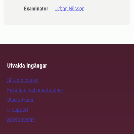
Examinator
Urban Nilsson
Utvalda ingångar
SLU-biblioteket
Fakulteter och institutioner
Studentkårer
IT-support
Servicecenter