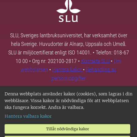
SLU, Sveriges lantbruksuniversitet, har verksamhet över
hela Sverige. Huvudorter är Alnarp, Uppsala och Umeå.
SLU är miljöcertifierat enligt ISO 14001. • Telefon: 018-67
10 00 • Org nr: 202100-2817 •
Kontakta SLU
•
Om
webbplatsen
•
Hantera kakor
•
Behandling av
personuppgifter
Denna webbplats använder kakor (cookies), som lagras i din
webbläsare. Vissa kakor är nödvändiga för att webbplatsen
ska fungera korrekt. Andra är valbara.
Hantera valbara kakor
Tillåt nödvändiga kakor