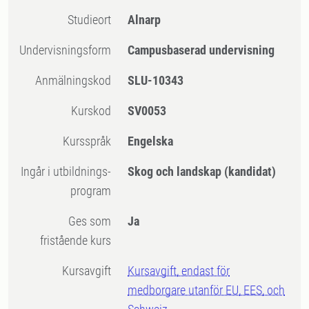
Studieort
Alnarp
Undervisningsform
Campusbaserad undervisning
Anmälningskod
SLU-10343
Kurskod
SV0053
Kursspråk
Engelska
Ingår i utbildnings-
Skog och landskap (kandidat)
program
Ges som
Ja
fristående kurs
Kursavgift
Kursavgift, endast för
medborgare utanför EU, EES, och