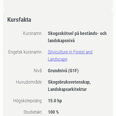
Kursfakta
Kursnamn
Skogsskötsel på bestånds- och
landskapsnivå
Engelsk kursnamn
Silviculture in Forest and
Landscape
Nivå
Grundnivå
(G1F)
Huvudområde
Skogsbruksvetenskap,
Landskapsarkitektur
högskolepoäng
15.0 hp
Studietakt
100 %