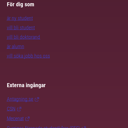
För dig som
är ny student
vill bli student
vill bli doktorand
är alumn
vill söka jobb hos oss
Externa ingångar
Antagning.se
CSN
Mecenat