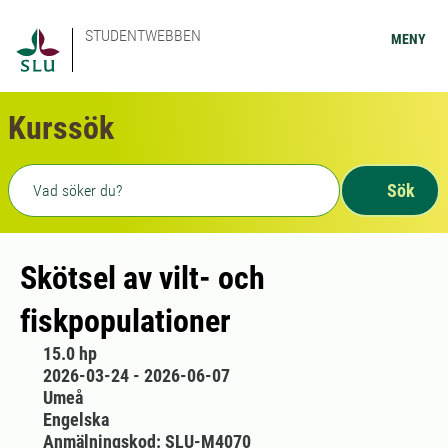
STUDENTWEBBEN
MENY
Kurssök
Fritext sökning
Sök
Skötsel av vilt- och
fiskpopulationer
15.0 hp
2026-03-24 - 2026-06-07
Umeå
Engelska
Anmälningskod: SLU-M4070