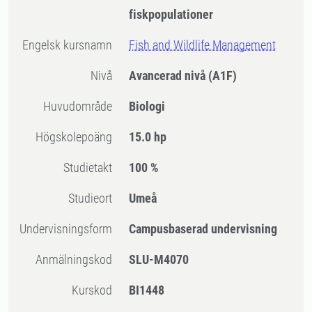
fiskpopulationer
Engelsk kursnamn
Fish and Wildlife Management
Nivå
Avancerad nivå
(A1F)
Huvudområde
Biologi
högskolepoäng
15.0 hp
Studietakt
100 %
Studieort
Umeå
Undervisningsform
Campusbaserad undervisning
Anmälningskod
SLU-M4070
Kurskod
BI1448