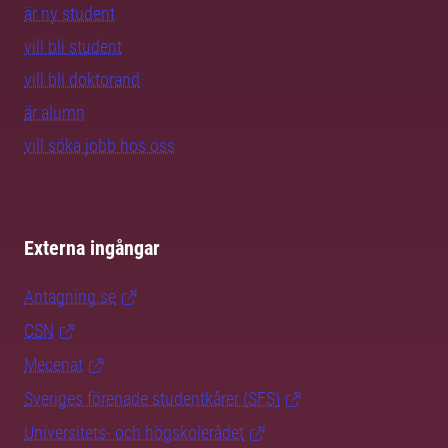
är ny student
vill bli student
vill bli doktorand
är alumn
vill söka jobb hos oss
Externa ingångar
Antagning.se
CSN
Mecenat
Sveriges förenade studentkårer (SFS)
Universitets- och högskolerådet