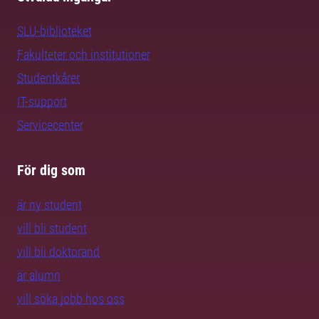
SLU-biblioteket
Fakulteter och institutioner
Studentkårer
IT-support
Servicecenter
För dig som
är ny student
vill bli student
vill bli doktorand
är alumn
vill söka jobb hos oss