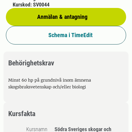
Kurskod: SV0044
Anmälan & antagning
Schema i TimeEdit
Behörighetskrav
Minst 60 hp på grundnivå inom ämnena
skogsbruksvetenskap och/eller biologi
Kursfakta
Kursnamn
Södra Sveriges skogar och