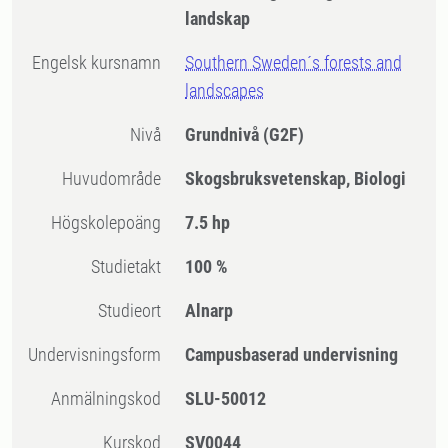
landskap
Engelsk kursnamn
Southern Sweden´s forests and
landscapes
Nivå
Grundnivå
(G2F)
Huvudområde
Skogsbruksvetenskap, Biologi
högskolepoäng
7.5 hp
Studietakt
100 %
Studieort
Alnarp
Undervisningsform
Campusbaserad undervisning
Anmälningskod
SLU-50012
Kurskod
SV0044