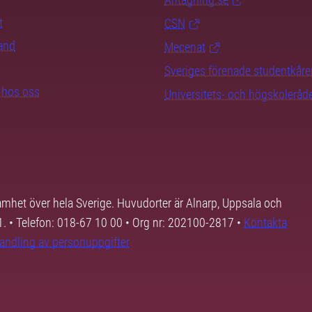
t
CSN
rand
Mecenat
Sveriges förenade studentkåre
b hos oss
Universitets- och högskoleråd
samhet över hela Sverige. Huvudorter är Alnarp, Uppsala och
01. • Telefon: 018-67 10 00 • Org nr: 202100-2817 •
Kontakta
andling av personuppgifter