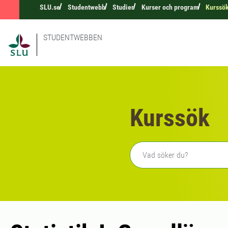
SLU.se
Studentwebb
Studier
Kurser och program
Kurssö
STUDENTWEBBEN
Kurssök
Fritext sökning