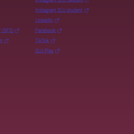
Instagram SLU.student
LinkedIn
r (SFS)
Facebook
et
TikTok
SLU Play