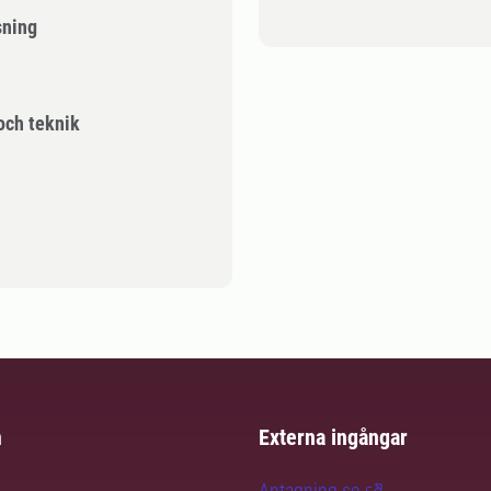
sning
 och teknik
m
Externa ingångar
Antagning.se