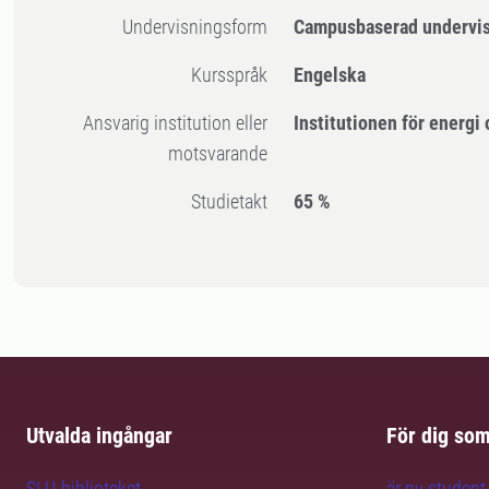
Undervisningsform
Campusbaserad undervi
Kursspråk
Engelska
Ansvarig institution eller
Institutionen för energi
motsvarande
Studietakt
65 %
Utvalda ingångar
För dig so
SLU-biblioteket
är ny student