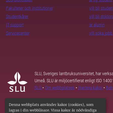
Fakulteter och institutioner
vill bli studen
Studentkårer
vill bli dokto
IT-support
är alumn
Servicecenter
vill söka job
SLU, Sveriges lantbruksuniversitet, har verk
Umeå. SLU är miljöcertifierat enligt ISO 140
SLU
•
Om webbplatsen
•
Hantera kakor
•
Beh
Denna webbplats använder kakor (cookies), som
lagras i din webbläsare. Vissa kakor är nödvändiga