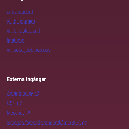
är ny student
vill bli student
vill bli doktorand
är alumn
vill söka jobb hos oss
Externa ingångar
Antagning.se
CSN
Mecenat
Sveriges förenade studentkårer (SFS)