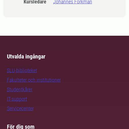
Kursledare
Johannes Forkman
Utvalda ingångar
SLU-biblioteket
Fakulteter och institutioner
Studentkårer
IT-support
Servicecenter
För dig som