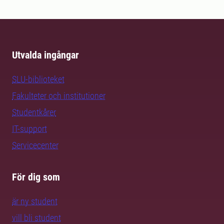
Utvalda ingångar
SLU-biblioteket
Fakulteter och institutioner
Studentkårer
IT-support
Servicecenter
För dig som
är ny student
vill bli student