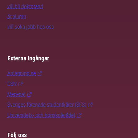
vill bli doktorand
är alumn
vill söka jobb hos oss
Externa ingångar
Antagning.se
CSN
Mecenat
Sveriges förenade studentkårer (SFS)
Universitets- och högskolerådet
Följ oss