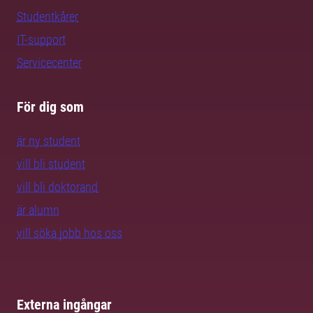
Studentkårer
IT-support
Servicecenter
För dig som
är ny student
vill bli student
vill bli doktorand
är alumn
vill söka jobb hos oss
Externa ingångar