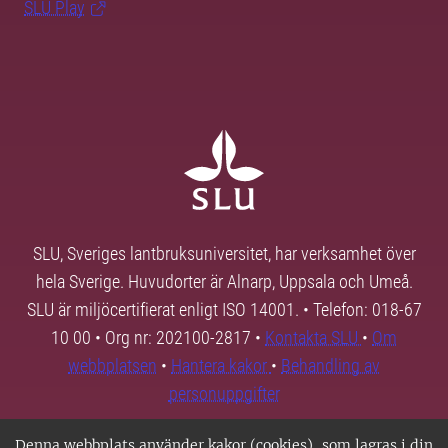
SLU Play
SLU, Sveriges lantbruksuniversitet, har verksamhet över
hela Sverige. Huvudorter är Alnarp, Uppsala och Umeå.
SLU är miljöcertifierat enligt ISO 14001. • Telefon: 018-67
10 00 • Org nr: 202100-2817 •
Kontakta SLU
•
Om
webbplatsen
•
Hantera kakor
•
Behandling av
personuppgifter
Denna webbplats använder kakor (cookies), som lagras i din