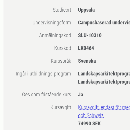
Studieort
Uppsala
Undervisningsform
Campusbaserad undervi
Anmälningskod
SLU-10310
Kurskod
LK0464
Kursspråk
Svenska
Ingår i utbildnings-program
Landskapsarkitektprogr
Landskapsarkitektprogr
Ges som fristående kurs
Ja
Kursavgift
Kursavgift, endast för me
och Schweiz
74990 SEK