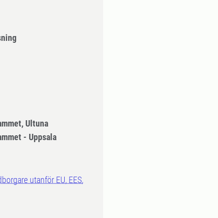
sning
ammet, Ultuna
ammet - Uppsala
dborgare utanför EU, EES,