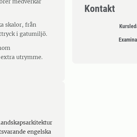
törer medverkar
Kontakt
a skalor, från
Kursle
ttryck i gatumiljö.
Examina
enom
s extra utrymme.
landskapsarkitektur
tsvarande engelska