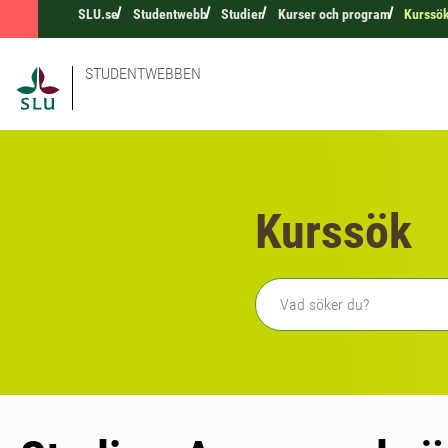
SLU.se
Studentwebb
Studier
Kurser och program
Kurssö
STUDENTWEBBEN
Kurssök
Fritext sökning