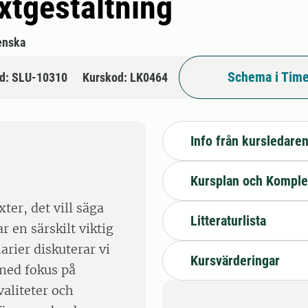
xtgestaltning
enska
Schema i Time
d: SLU-10310
Kurskod: LK0464
Info från kursledare
Kursplan och Komple
ter, det vill säga
Litteraturlista
r en särskilt viktig
arier diskuterar vi
Kursvärderingar
 med fokus på
valiteter och