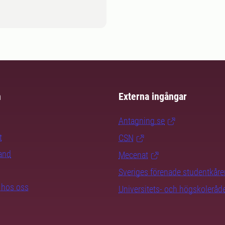
m
Externa ingångar
Antagning.se
t
CSN
rand
Mecenat
Sveriges förenade studentkåre
b hos oss
Universitets- och högskoleråd