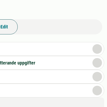
Edit
n
tterande uppgifter