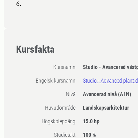
6.
Kursfakta
Kursnamn
Studio - Avancerad växt
Engelsk kursnamn
Studio - Advanced plant 
Nivå
Avancerad nivå
(A1N)
Huvudområde
Landskapsarkitektur
högskolepoäng
15.0 hp
Studietakt
100 %