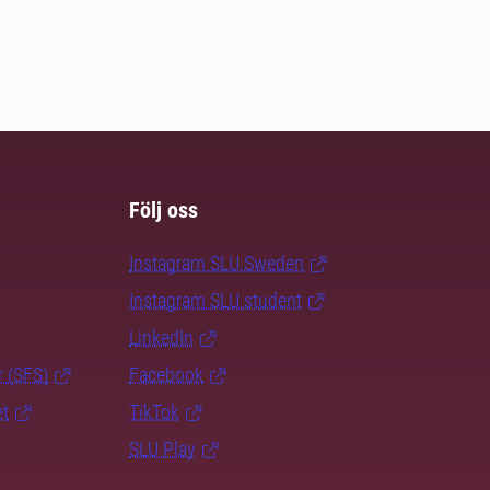
Följ oss
Instagram SLU.Sweden
Instagram SLU.student
LinkedIn
r (SFS)
Facebook
et
TikTok
SLU Play