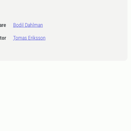
dare
Bodil Dahlman
tor
Tomas Eriksson