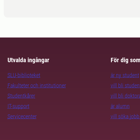
Utvalda ingångar
För dig so
SLU-biblioteket
är ny student
Fakulteter och institutioner
vill bli studen
Studentkårer
vill bli dokto
IT-support
är alumn
Servicecenter
vill söka job