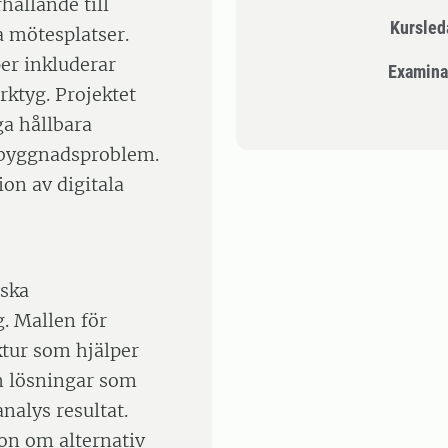
hållande till
Kursle
a mötesplatser.
er inkluderar
Examina
rktyg. Projektet
ga hållbara
dsbyggnadsproblem.
on av digitala
iska
. Mallen för
ktur som hjälper
m lösningar som
nalys resultat.
ion om alternativ