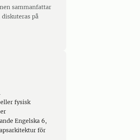
ntamen sammanfattar
 diskuteras på
i
eller fysisk
ler
ande Engelska 6,
psarkitektur för