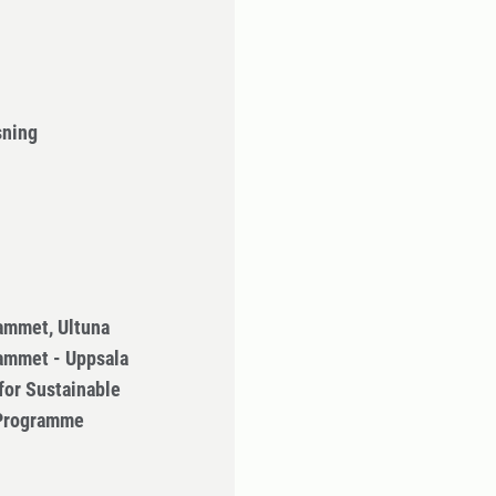
sning
ammet, Ultuna
ammet - Uppsala
for Sustainable
 Programme