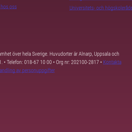
b hos oss
Universitets- och högskoleråd
samhet över hela Sverige. Huvudorter är Alnarp, Uppsala och
01. • Telefon: 018-67 10 00 • Org nr: 202100-2817 •
Kontakta
andling av personuppgifter