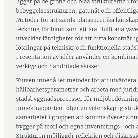
ligger på de gröna och blåa strukturerna i för
bebyggelsestrukturen, gatunät och offentlig
Metoder för att samla platsspecifika kunskap
teckning för hand som ett kraftfullt analysve
utvecklar färdigheter för att hitta konstnärli
lösningar på tekniska och funktionella sta
Presentation av idéer använder en kombinati
verktyg och handritade skisser.
Kursen innehåller metoder för att utvärdera
hållbarhetsparametrar och arbeta med jurid
stadsbyggnadsprocesser för miljöbedömning
projektrapporten följer en vetenskaplig stru
samarbetet i gruppen att komma överens o
bygger på teori och egna inventerings- och a
Strukturen möjliggör reflektion och diskuss