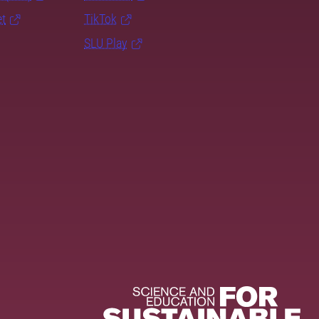
et
TikTok
SLU Play