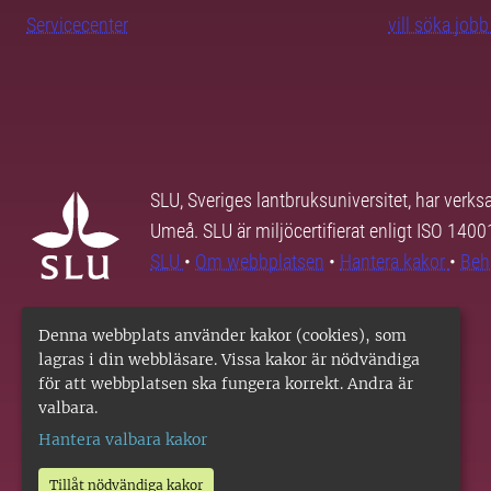
Servicecenter
vill söka job
SLU, Sveriges lantbruksuniversitet, har verk
Umeå. SLU är miljöcertifierat enligt ISO 140
SLU
•
Om webbplatsen
•
Hantera kakor
•
Beh
Denna webbplats använder kakor (cookies), som
lagras i din webbläsare. Vissa kakor är nödvändiga
för att webbplatsen ska fungera korrekt. Andra är
valbara.
Hantera valbara kakor
Tillåt nödvändiga kakor