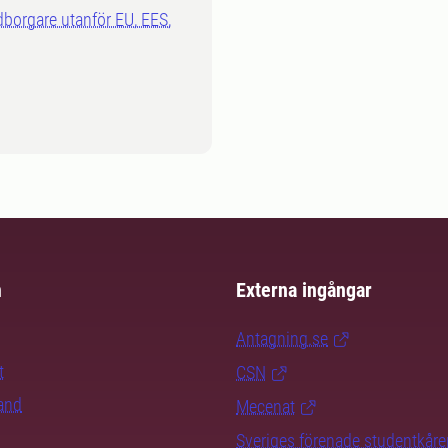
dborgare utanför EU, EES,
m
Externa ingångar
Antagning.se
t
CSN
rand
Mecenat
Sveriges förenade studentkåre