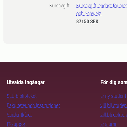
Kursavgift
Kursavgift, endast för me
och Schweiz
87150 SEK
Utvalda ingångar
För dig so
SLU-biblioteket
är ny student
Fakulteter och institutioner
vill bli studen
Studentkårer
vill bli dokto
IT-support
är alumn