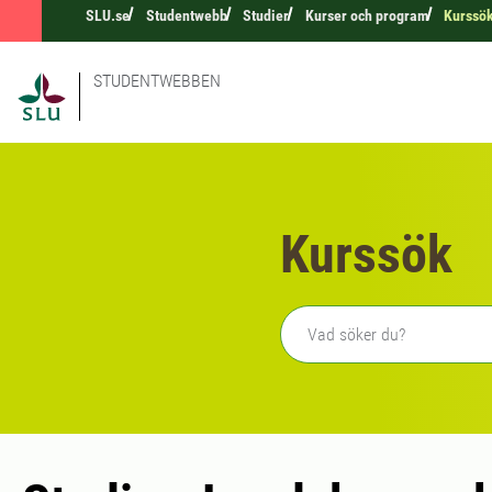
SLU.se
Studentwebb
Studier
Kurser och program
Kurssö
STUDENTWEBBEN
Kurssök
Fritext sökning