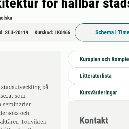
itektur för hållbar sta
gelska
Schema i Time
d: SLU-20119
Kurskod: LK0466
Kursplan och Komple
Litteraturlista
 stadsutveckling på
Kursvärderingar
iserat som
h seminarier
ndersöks och
Kontakt
aktärer. Tonvikten