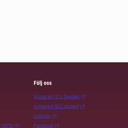
Följ oss
Instagram SLU.Sweden
Instagram SLU.student
LinkedIn
r (SFS)
Facebook