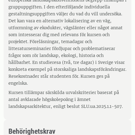
europeiska landskapskonventionens begrepp tillämpas i
gruppuppgiften. I den efterföljande individuella
gestaltningsuppgiften väljer du vad du vill undersöka.
Det kan vara en alternativ lokalisering av en väg,
utformning av ekodukter, vägslänter eller något annat
som intresserar dig med relevans för kursen och
projektet. Föreläsningar, temadagar och
litteraturseminarier fördjupar och problematiserar
frågor som rör landskap, ekologi, historia och
hållbarhet. En studieresa (två, tre dagar) i Sverige visar
konkreta exempel på storskaliga landskapsförändringar.
Resekostnader står studenten för. Kursen ges på
engelska.
Kursen tillämpar särskilda urvalskriterier baserat på
antal avklarade högskolepoäng i ämnet
landskapsarkitektur, enligt beslut SLU.ua.2025.1.1-507.
Behörighetskrav