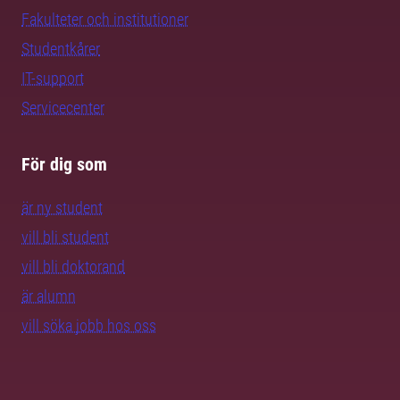
Fakulteter och institutioner
Studentkårer
IT-support
Servicecenter
För dig som
är ny student
vill bli student
vill bli doktorand
är alumn
vill söka jobb hos oss