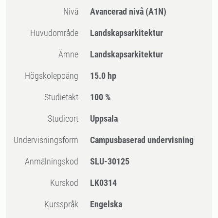
Nivå
Avancerad nivå
(A1N)
Huvudområde
Landskapsarkitektur
Ämne
Landskapsarkitektur
högskolepoäng
15.0 hp
Studietakt
100 %
Studieort
Uppsala
Undervisningsform
Campusbaserad undervisning
Anmälningskod
SLU-30125
Kurskod
LK0314
Kursspråk
Engelska