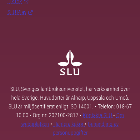
TikTok
SLU Play
SLU, Sveriges lantbruksuniversitet, har verksamhet över
hela Sverige. Huvudorter är Alnarp, Uppsala och Umeå.
SLU är miljöcertifierat enligt ISO 14001. • Telefon: 018-67
10 00 • Org nr: 202100-2817 •
Kontakta SLU
•
Om
webbplatsen
•
Hantera kakor
•
Behandling av
personuppgifter