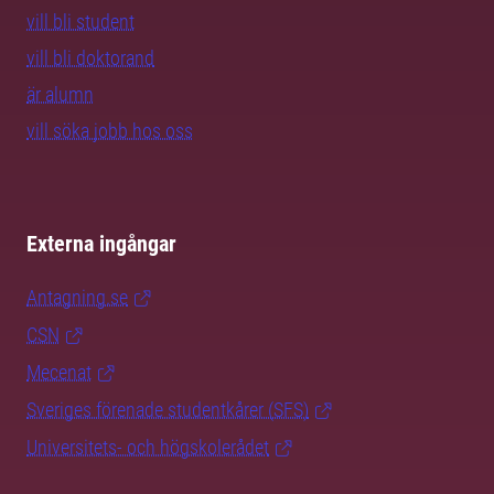
vill bli student
vill bli doktorand
är alumn
vill söka jobb hos oss
Externa ingångar
Antagning.se
CSN
Mecenat
Sveriges förenade studentkårer (SFS)
Universitets- och högskolerådet