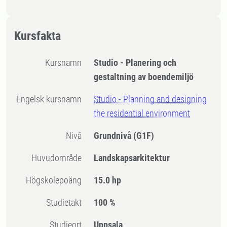
Kursfakta
Kursnamn
Studio - Planering och
gestaltning av boendemiljö
Engelsk kursnamn
Studio - Planning and designing
the residential environment
Nivå
Grundnivå
(G1F)
Huvudområde
Landskapsarkitektur
högskolepoäng
15.0 hp
Studietakt
100 %
Studieort
Uppsala