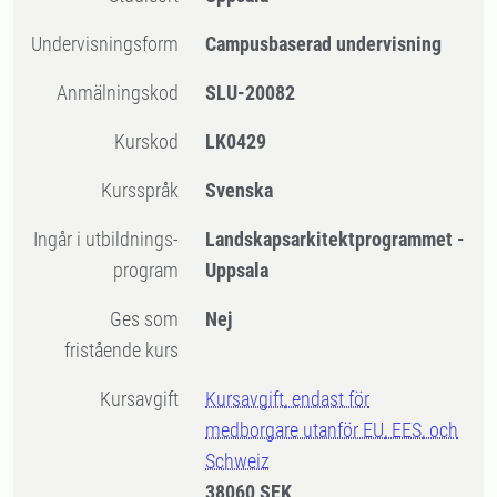
Undervisningsform
Campusbaserad undervisning
Anmälningskod
SLU-20082
Kurskod
LK0429
Kursspråk
Svenska
Ingår i utbildnings-
Landskapsarkitektprogrammet -
program
Uppsala
Ges som
Nej
fristående kurs
Kursavgift
Kursavgift, endast för
medborgare utanför EU, EES, och
Schweiz
38060 SEK