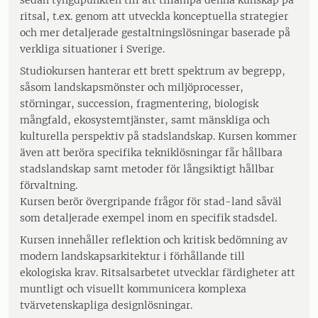
sedan tyngdpunkten till att tillämpa denna kunskap på
ritsal, t.ex. genom att utveckla konceptuella strategier
och mer detaljerade gestaltningslösningar baserade på
verkliga situationer i Sverige.
Studiokursen hanterar ett brett spektrum av begrepp,
såsom landskapsmönster och miljöprocesser,
störningar, succession, fragmentering, biologisk
mångfald, ekosystemtjänster, samt mänskliga och
kulturella perspektiv på stadslandskap. Kursen kommer
även att beröra specifika tekniklösningar får hållbara
stadslandskap samt metoder för långsiktigt hållbar
förvaltning.
Kursen berör övergripande frågor för stad-land såväl
som detaljerade exempel inom en specifik stadsdel.
Kursen innehåller reflektion och kritisk bedömning av
modern landskapsarkitektur i förhållande till
ekologiska krav. Ritsalsarbetet utvecklar färdigheter att
muntligt och visuellt kommunicera komplexa
tvärvetenskapliga designlösningar.