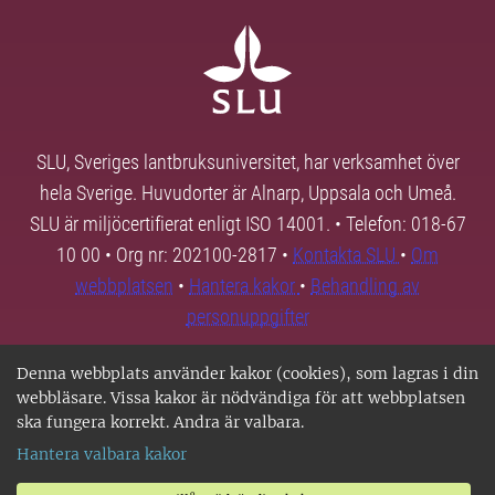
SLU, Sveriges lantbruksuniversitet, har verksamhet över
hela Sverige. Huvudorter är Alnarp, Uppsala och Umeå.
SLU är miljöcertifierat enligt ISO 14001. • Telefon: 018-67
10 00 • Org nr: 202100-2817 •
Kontakta SLU
•
Om
webbplatsen
•
Hantera kakor
•
Behandling av
personuppgifter
Denna webbplats använder kakor (cookies), som lagras i din
webbläsare. Vissa kakor är nödvändiga för att webbplatsen
ska fungera korrekt. Andra är valbara.
Hantera valbara kakor