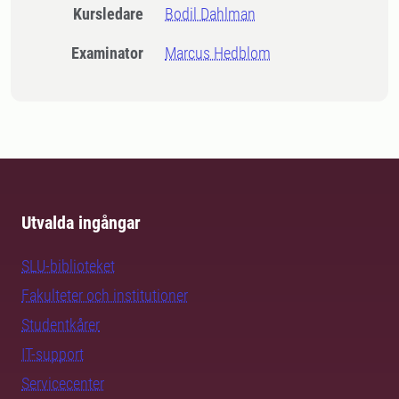
Kursledare
Bodil Dahlman
Examinator
Marcus Hedblom
Utvalda ingångar
SLU-biblioteket
Fakulteter och institutioner
Studentkårer
IT-support
Servicecenter