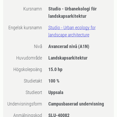
Kursnamn
Studio - Urbanekologi för
landskapsarkitektur
Engelsk kursnamn
Studio - Urban ecology for
landscape architecture
Nivå
Avancerad nivå
(A1N)
Huvudområde
Landskapsarkitektur
högskolepoäng
15.0 hp
Studietakt
100 %
Studieort
Uppsala
Undervisningsform
Campusbaserad undervisning
Anmälningskod
SLU-40082