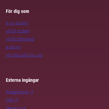
För dig som
är ny student
vill bli student
vill bli doktorand
är alumn
vill söka jobb hos oss
Externa ingångar
Antagning.se
CSN
Mecenat