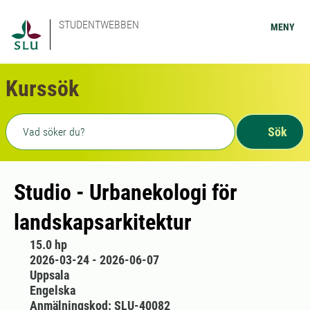
STUDENTWEBBEN
MENY
Kurssök
Fritext sökning
Sök
Studio - Urbanekologi för
landskapsarkitektur
15.0 hp
2026-03-24 - 2026-06-07
Uppsala
Engelska
Anmälningskod: SLU-40082