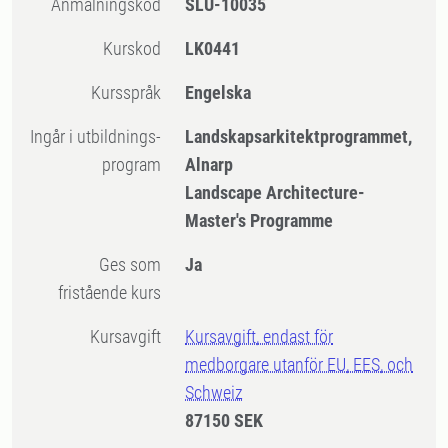
Anmälningskod
SLU-10035
Kurskod
LK0441
Kursspråk
Engelska
Ingår i utbildnings-
Landskapsarkitektprogrammet,
program
Alnarp
Landscape Architecture-
Master's Programme
Ges som
Ja
fristående kurs
Kursavgift
Kursavgift, endast för
medborgare utanför EU, EES, och
Schweiz
87150 SEK