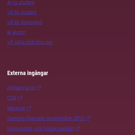
är ny student
vill bli student
vill bli doktorand
är alumn
vill söka jobb hos oss
Externa ingångar
Antagning.se
CSN
Mecenat
Sveriges förenade studentkårer (SFS)
Universitets- och högskolerådet