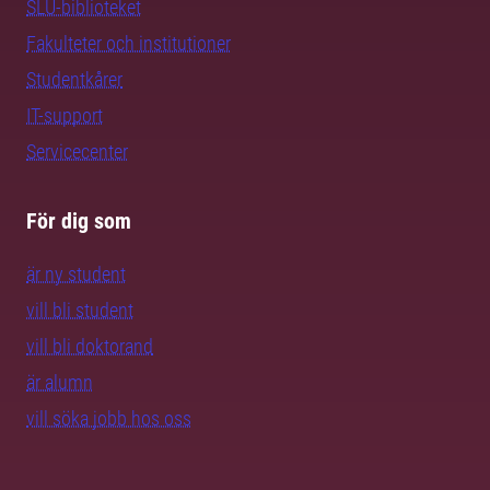
SLU-biblioteket
Fakulteter och institutioner
Studentkårer
IT-support
Servicecenter
För dig som
är ny student
vill bli student
vill bli doktorand
är alumn
vill söka jobb hos oss