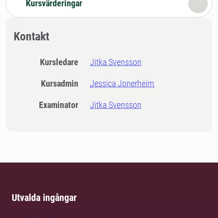
Kursvärderingar
Kontakt
Kursledare
Jitka Svensson
Kursadmin
Jessica Jonerheim
Examinator
Jitka Svensson
Utvalda ingångar