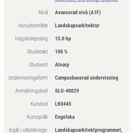
Nivå
Avancerad nivå
(A1F)
Huvudområde
Landskapsarkitektur
högskolepoäng
15.0 hp
Studietakt
100 %
Studieort
Alnarp
Undervisningsform
Campusbaserad undervisning
Anmälningskod
SLU-40029
Kurskod
LK0445
Kursspråk
Engelska
Ingår i utbildnings-
Landskapsarkitektprogrammet,