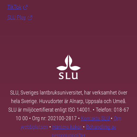
TikTok
SLU Play
SLU, Sveriges lantbruksuniversitet, har verksamhet över
hela Sverige. Huvudorter är Alnarp, Uppsala och Umeå.
SLU är miljöcertifierat enligt ISO 14001. • Telefon: 018-67
10 00 • Org nr: 202100-2817 •
Kontakta SLU
•
Om
webbplatsen
•
Hantera kakor
•
Behandling av
personuppgifter