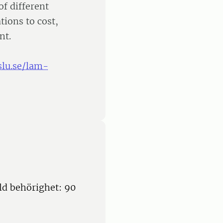
of different
tions to cost,
nt.
slu.se/lam-
ld behörighet: 90