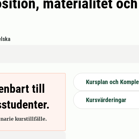
sition, materialitet oc
lska
Kursplan och Komple
enbart till
Kursvärderingar
sstudenter.
arie kurstillfälle.