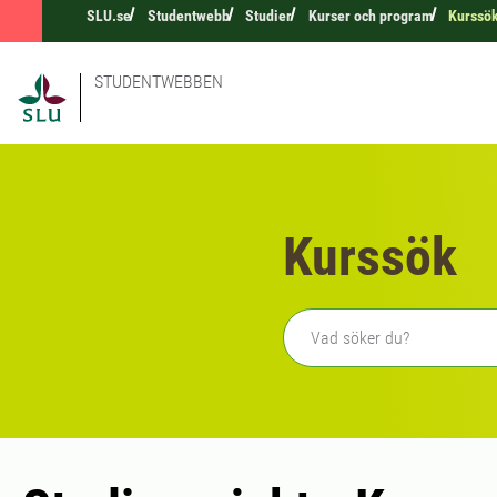
SLU.se
Studentwebb
Studier
Kurser och program
Kurssö
STUDENTWEBBEN
Kurssök
Fritext sökning