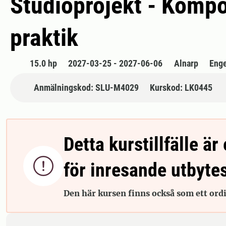
Studioprojekt - Kompo
praktik
15.0 hp
2027-03-25 - 2027-06-06
Alnarp
Enge
Anmälningskod: SLU-M4029
Kurskod: LK0445
Detta kurstillfälle är 

för inresande utbyte
Den här kursen finns också som ett ordin