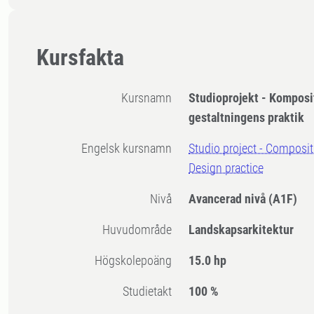
Kursfakta
Kursnamn
Studioprojekt - Komposit
gestaltningens praktik
Engelsk kursnamn
Studio project - Compositi
Design practice
Nivå
Avancerad nivå
(A1F)
Huvudområde
Landskapsarkitektur
högskolepoäng
15.0 hp
Studietakt
100 %