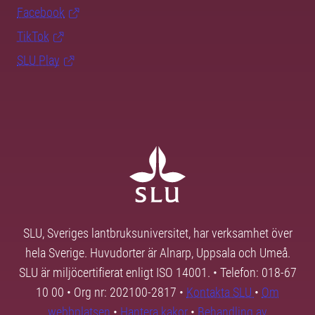
Facebook
TikTok
SLU Play
SLU, Sveriges lantbruksuniversitet, har verksamhet över
hela Sverige. Huvudorter är Alnarp, Uppsala och Umeå.
SLU är miljöcertifierat enligt ISO 14001. • Telefon: 018-67
10 00 • Org nr: 202100-2817 •
Kontakta SLU
•
Om
webbplatsen
•
Hantera kakor
•
Behandling av