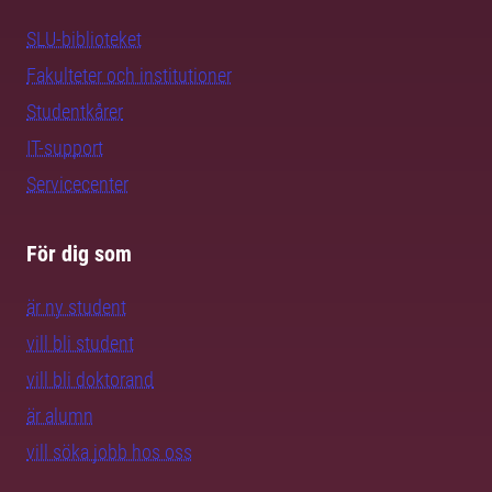
SLU-biblioteket
Fakulteter och institutioner
Studentkårer
IT-support
Servicecenter
För dig som
är ny student
vill bli student
vill bli doktorand
är alumn
vill söka jobb hos oss