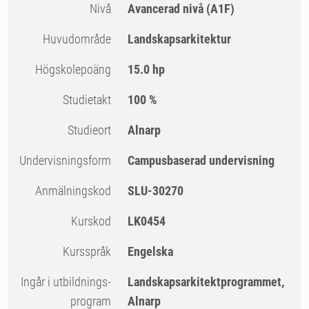
Nivå
Avancerad nivå
(A1F)
Huvudområde
Landskapsarkitektur
högskolepoäng
15.0 hp
Studietakt
100 %
Studieort
Alnarp
Undervisningsform
Campusbaserad undervisning
Anmälningskod
SLU-30270
Kurskod
LK0454
Kursspråk
Engelska
Ingår i utbildnings-
Landskapsarkitektprogrammet,
program
Alnarp