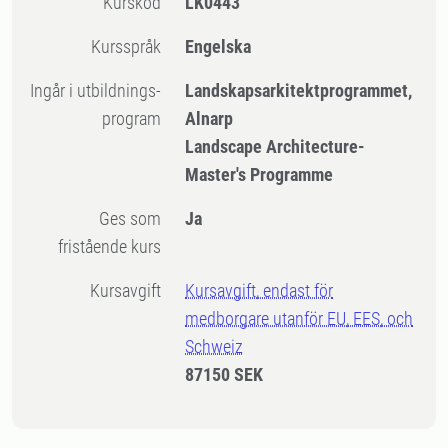
Kurskod
LK0443
Kursspråk
Engelska
Ingår i utbildnings-
Landskapsarkitektprogrammet,
program
Alnarp
Landscape Architecture-
Master's Programme
Ges som
Ja
fristående kurs
Kursavgift
Kursavgift, endast för
medborgare utanför EU, EES, och
Schweiz
87150 SEK