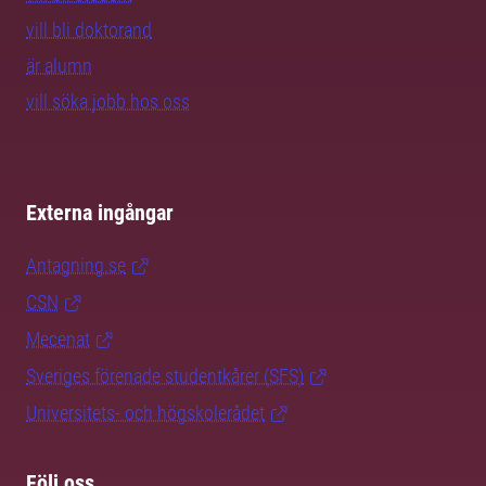
vill bli doktorand
är alumn
vill söka jobb hos oss
Externa ingångar
Antagning.se
CSN
Mecenat
Sveriges förenade studentkårer (SFS)
Universitets- och högskolerådet
Följ oss