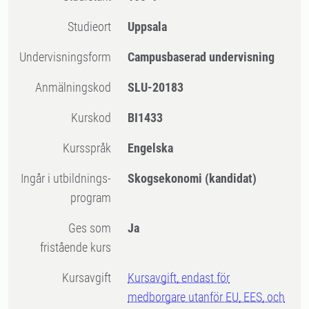
Studieort
Uppsala
Undervisningsform
Campusbaserad undervisning
Anmälningskod
SLU-20183
Kurskod
BI1433
Kursspråk
Engelska
Ingår i utbildnings-
Skogsekonomi (kandidat)
program
Ges som
Ja
fristående kurs
Kursavgift
Kursavgift, endast för
medborgare utanför EU, EES, och