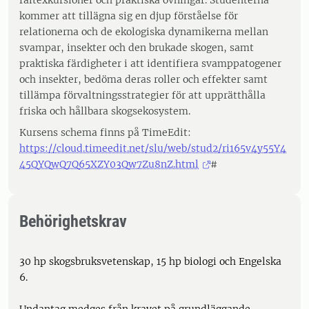
fältexkursioner och praktiska övningar. Studenterna
kommer att tillägna sig en djup förståelse för
relationerna och de ekologiska dynamikerna mellan
svampar, insekter och den brukade skogen, samt
praktiska färdigheter i att identifiera svamppatogener
och insekter, bedöma deras roller och effekter samt
tillämpa förvaltningsstrategier för att upprätthålla
friska och hållbara skogsekosystem.
Kursens schema finns på TimeEdit:
https://cloud.timeedit.net/slu/web/stud2/ri165v4y55Y4
45QYQwQ7Q65XZY03Qw7Zu8nZ.html
#
Behörighetskrav
30 hp skogsbruksvetenskap, 15 hp biologi och Engelska
6.