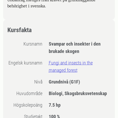
Undantag medges från kravet på grundläggande
behörighet i svenska.
Kursfakta
Kursnamn
Svampar och insekter i den
brukade skogen
Engelsk kursnamn
Fungi and insects in the
managed forest
Nivå
Grundnivå
(G1F)
Huvudområde
Biologi, Skogsbruksvetenskap
högskolepoäng
7.5 hp
Studietakt
100 %