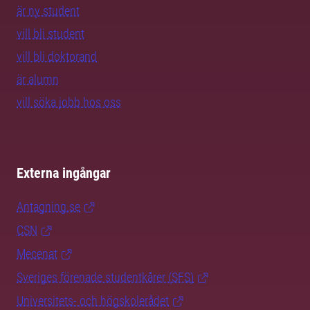
är ny student
vill bli student
vill bli doktorand
är alumn
vill söka jobb hos oss
Externa ingångar
Antagning.se
CSN
Mecenat
Sveriges förenade studentkårer (SFS)
Universitets- och högskolerådet