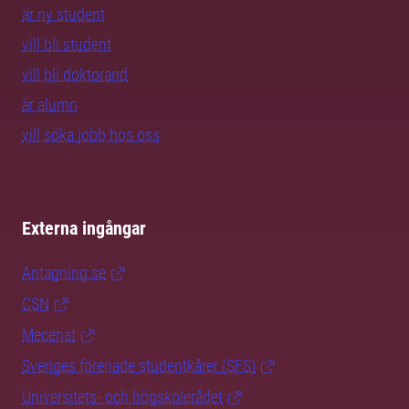
är ny student
vill bli student
vill bli doktorand
är alumn
vill söka jobb hos oss
Externa ingångar
Antagning.se
CSN
Mecenat
Sveriges förenade studentkårer (SFS)
Universitets- och högskolerådet