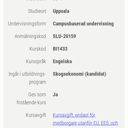
Studieort
Uppsala
Undervisningsform
Campusbaserad undervisning
Anmälningskod
SLU-20159
Kurskod
BI1433
Kursspråk
Engelska
Ingår i utbildnings-
Skogsekonomi (kandidat)
program
Ges som
Ja
fristående kurs
Kursavgift
Kursavgift, endast för
medborgare utanför EU, EES, och