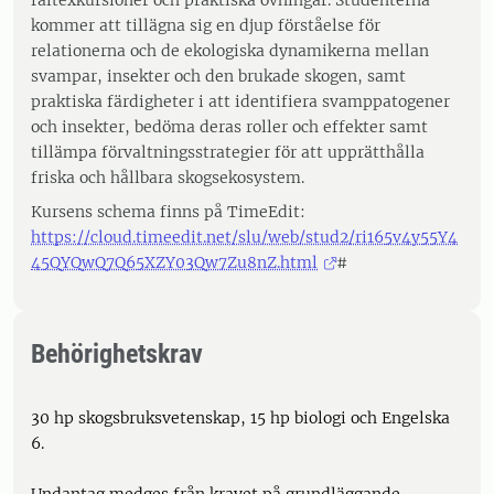
fältexkursioner och praktiska övningar. Studenterna
kommer att tillägna sig en djup förståelse för
relationerna och de ekologiska dynamikerna mellan
svampar, insekter och den brukade skogen, samt
praktiska färdigheter i att identifiera svamppatogener
och insekter, bedöma deras roller och effekter samt
tillämpa förvaltningsstrategier för att upprätthålla
friska och hållbara skogsekosystem.
Kursens schema finns på TimeEdit:
https://cloud.timeedit.net/slu/web/stud2/ri165v4y55Y4
45QYQwQ7Q65XZY03Qw7Zu8nZ.html
#
Behörighetskrav
30 hp skogsbruksvetenskap, 15 hp biologi och Engelska
6.