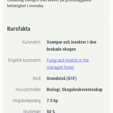
Undantag medges från kravet på grundläggande
behörighet i svenska.
Kursfakta
Kursnamn
Svampar och insekter i den
brukade skogen
Engelsk kursnamn
Fungi and insects in the
managed forest
Nivå
Grundnivå
(G1F)
Huvudområde
Biologi, Skogsbruksvetenskap
högskolepoäng
7.5 hp
Studietakt
50 %