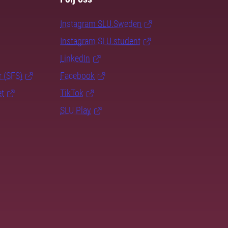
Instagram SLU.Sweden
Instagram SLU.student
LinkedIn
r (SFS)
Facebook
et
TikTok
SLU Play