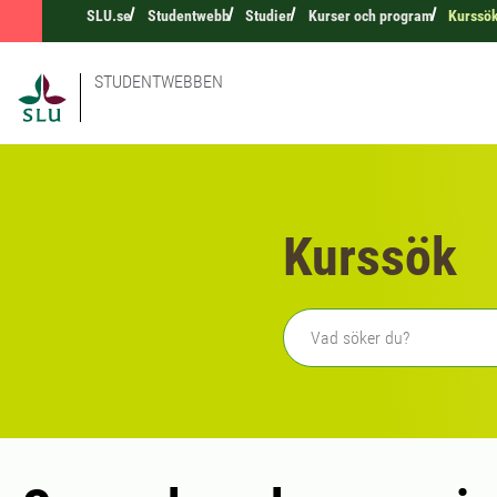
SLU.se
Studentwebb
Studier
Kurser och program
Kurssö
STUDENTWEBBEN
Kurssök
Fritext sökning