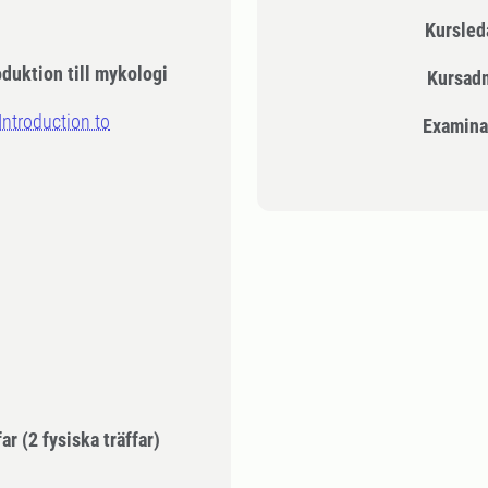
Kursle
duktion till mykologi
Kursad
Introduction to
Examina
far
(2 fysiska träffar)