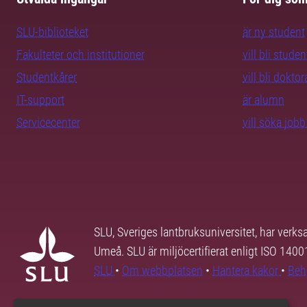
SLU-biblioteket
är ny student
Fakulteter och institutioner
vill bli studen
Studentkårer
vill bli dokto
IT-support
är alumn
Servicecenter
vill söka job
SLU, Sveriges lantbruksuniversitet, har verk
Umeå. SLU är miljöcertifierat enligt ISO 140
SLU
•
Om webbplatsen
•
Hantera kakor
•
Beh