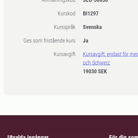
Kurskod
BI1297
Kursspråk
Svenska
Ges som fristående kurs
Ja
Kursavgift
Kursavgift, endast för me
och Schweiz
19030 SEK
Utvalda ingångar
För dig so