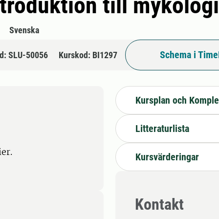
roduktion till mykologi
Svenska
Schema i Time
d: SLU-50056
Kurskod: BI1297
Kursplan och Komple
Litteraturlista
er.
Kursvärderingar
Kontakt