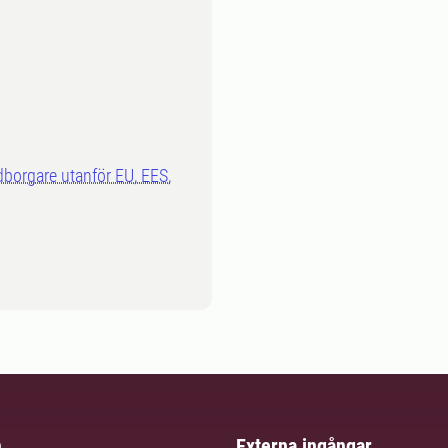
dborgare utanför EU, EES,
m
Externa ingångar