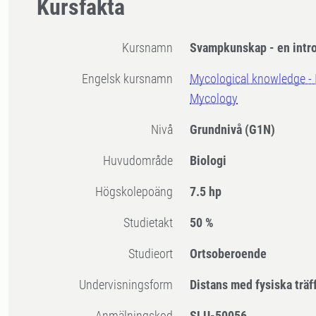
Kursfakta
Kursnamn
Svampkunskap - en intro
Engelsk kursnamn
Mycological knowledge - 
Mycology
Nivå
Grundnivå
(G1N)
Huvudområde
Biologi
högskolepoäng
7.5 hp
Studietakt
50 %
Studieort
Ortsoberoende
Undervisningsform
Distans med fysiska träf
Anmälningskod
SLU-50056