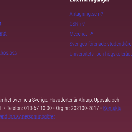
Antagning.se
t
CSN
rand
Mecenat
Sveriges förenade studentkåre
b hos oss
Universitets- och högskoleråd
samhet över hela Sverige. Huvudorter är Alnarp, Uppsala och
01. • Telefon: 018-67 10 00 • Org nr: 202100-2817 •
Kontakta
andling av personuppgifter