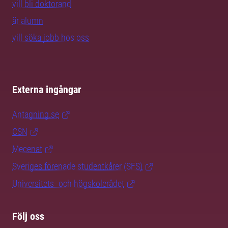
vill bli doktorand
är alumn
vill söka jobb hos oss
Externa ingångar
Antagning.se
CSN
Mecenat
Sveriges förenade studentkårer (SFS)
Universitets- och högskolerådet
Följ oss