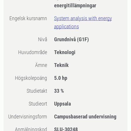
energitillämpningar
Engelsk kursnamn
System analysis with energy
applications
Nivå
Grundnivå
(G1F)
Huvudområde
Teknologi
Ämne
Teknik
högskolepoäng
5.0 hp
Studietakt
33 %
Studieort
Uppsala
Undervisningsform
Campusbaserad undervisning
Anmälningskod
SLU-30248