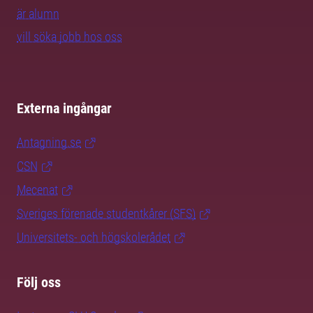
är alumn
vill söka jobb hos oss
Externa ingångar
Antagning.se
CSN
Mecenat
Sveriges förenade studentkårer (SFS)
Universitets- och högskolerådet
Följ oss