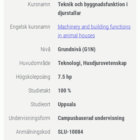
Kursnamn
Teknik och byggnadsfunktion i
djurstallar
Engelsk kursnamn
Machinery and building functions
in animal houses
Nivå
Grundnivå
(G1N)
Huvudområde
Teknologi, Husdjursvetenskap
högskolepoäng
7.5 hp
Studietakt
100 %
Studieort
Uppsala
Undervisningsform
Campusbaserad undervisning
Anmälningskod
SLU-10084