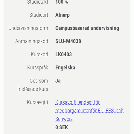
Studietakt
100 %
Studieort
Alnarp
Undervisningsform
Campusbaserad undervisning
Anmälningskod
SLU-M4038
Kurskod
LK0403
Kursspråk
Engelska
Ges som
Ja
fristående kurs
Kursavgift
Kursavgift, endast för
medborgare utanför EU, EES, och
Schweiz
0 SEK