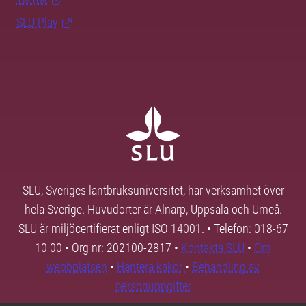
SLU Play
SLU, Sveriges lantbruksuniversitet, har verksamhet över
hela Sverige. Huvudorter är Alnarp, Uppsala och Umeå.
SLU är miljöcertifierat enligt ISO 14001. • Telefon: 018-67
10 00 • Org nr: 202100-2817 •
Kontakta SLU
•
Om
webbplatsen
•
Hantera kakor
•
Behandling av
personuppgifter