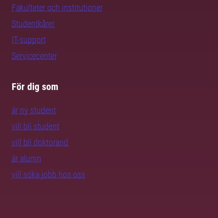
Fakulteter och institutioner
Studentkårer
IT-support
Servicecenter
För dig som
är ny student
vill bli student
vill bli doktorand
är alumn
vill söka jobb hos oss