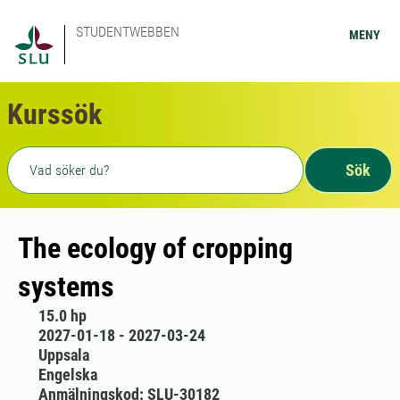
STUDENTWEBBEN
MENY
Kurssök
Fritext sökning
Sök
The ecology of cropping
systems
15.0 hp
2027-01-18 - 2027-03-24
Uppsala
Engelska
Anmälningskod: SLU-30182