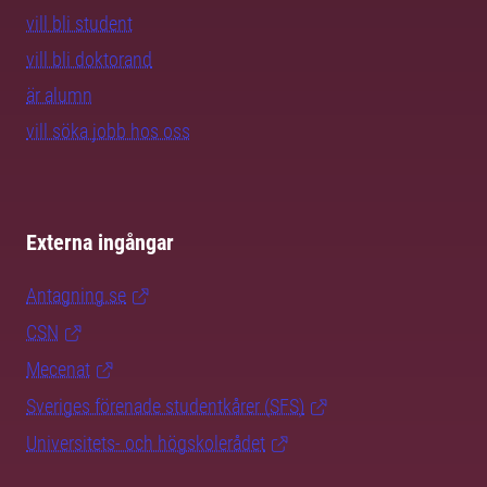
vill bli student
vill bli doktorand
är alumn
vill söka jobb hos oss
Externa ingångar
Antagning.se
CSN
Mecenat
Sveriges förenade studentkårer (SFS)
Universitets- och högskolerådet