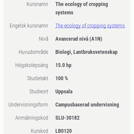
Kursnamn
The ecology of cropping
systems
Engelsk kursnamn
The ecology of cropping systems
Nivå
Avancerad nivå
(A1N)
Huvudområde
Biologi, Lantbruksvetenskap
högskolepoäng
15.0 hp
Studietakt
100 %
Studieort
Uppsala
Undervisningsform
Campusbaserad undervisning
Anmälningskod
SLU-30182
Kurskod
LB0120