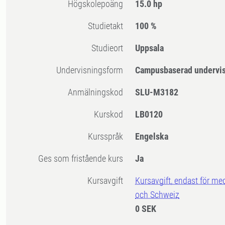
högskolepoäng
15.0 hp
Studietakt
100 %
Studieort
Uppsala
Undervisningsform
Campusbaserad undervi
Anmälningskod
SLU-M3182
Kurskod
LB0120
Kursspråk
Engelska
Ges som fristående kurs
Ja
Kursavgift
Kursavgift, endast för me
och Schweiz
0 SEK