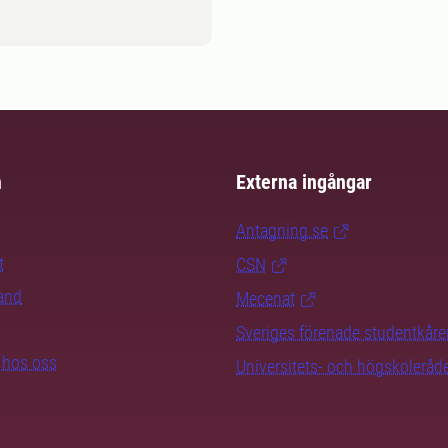
m
Externa ingångar
Antagning.se
t
CSN
rand
Mecenat
Sveriges förenade studentkåre
b hos oss
Universitets- och högskoleråd