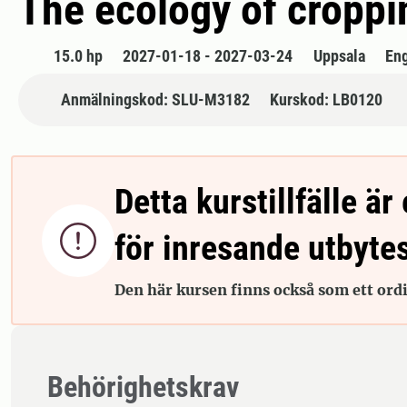
The ecology of cropp
15.0 hp
2027-01-18 - 2027-03-24
Uppsala
En
Anmälningskod: SLU-M3182
Kurskod: LB0120
Detta kurstillfälle är 

för inresande utbyte
Den här kursen finns också som ett ordin
Behörighetskrav