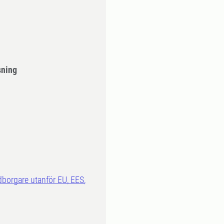
sning
dborgare utanför EU, EES,