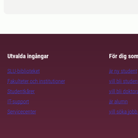
Utvalda ingångar
För dig so
SLU-biblioteket
är ny student
Fakulteter och institutioner
vill bli studen
Studentkårer
vill bli dokto
IT-support
är alumn
Servicecenter
vill söka job