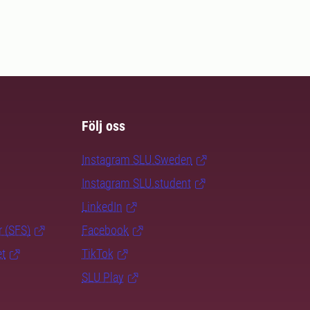
Följ oss
Instagram SLU.Sweden
Instagram SLU.student
LinkedIn
r (SFS)
Facebook
et
TikTok
SLU Play