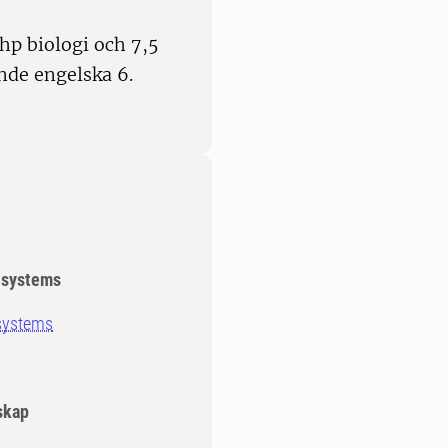
hp biologi och 7,5
nde engelska 6.
 systems
 systems
skap