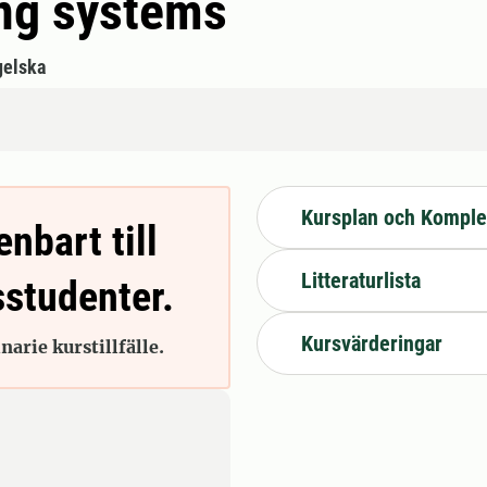
ing systems
gelska
Kursplan och Komple
enbart till
Litteraturlista
sstudenter.
Kursvärderingar
arie kurstillfälle.