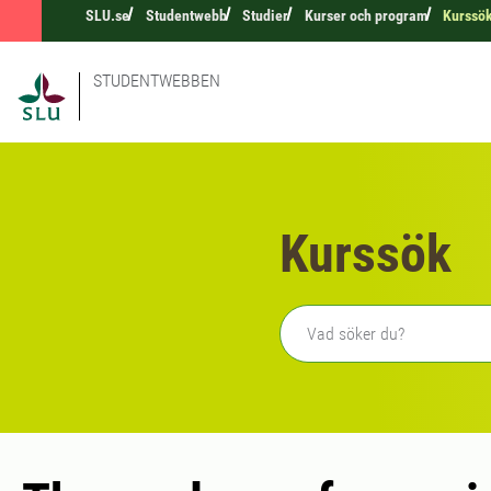
SLU.se
Studentwebb
Studier
Kurser och program
Kurssö
STUDENTWEBBEN
Kurssök
Fritext sökning