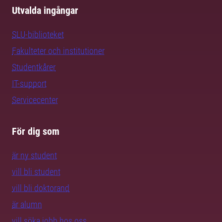
Utvalda ingångar
SLU-biblioteket
Fakulteter och institutioner
Studentkårer
IT-support
Servicecenter
För dig som
är ny student
vill bli student
vill bli doktorand
är alumn
vill söka jobb hos oss