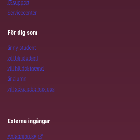
IT-support
Servicecenter
För dig som
är ny student
vill bli student
vill bli doktorand
är alumn
vill söka jobb hos oss
Externa ingångar
Antagning.se