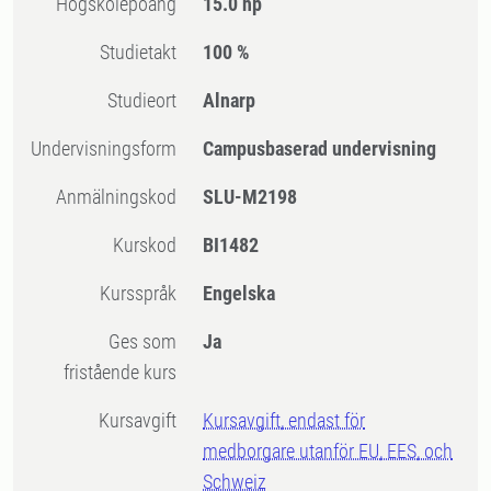
högskolepoäng
15.0 hp
Studietakt
100 %
Studieort
Alnarp
Undervisningsform
Campusbaserad undervisning
Anmälningskod
SLU-M2198
Kurskod
BI1482
Kursspråk
Engelska
Ges som
Ja
fristående kurs
Kursavgift
Kursavgift, endast för
medborgare utanför EU, EES, och
Schweiz