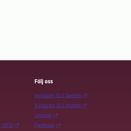
Följ oss
Instagram SLU.Sweden
Instagram SLU.student
LinkedIn
r (SFS)
Facebook