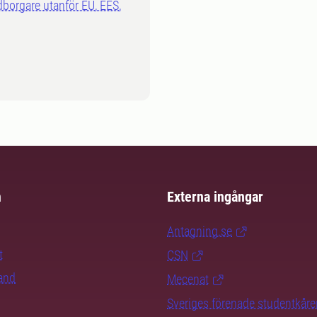
dborgare utanför EU, EES,
m
Externa ingångar
Antagning.se
t
CSN
rand
Mecenat
Sveriges förenade studentkåre