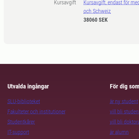
Kursavgift
Kursavgift, endast för me
och Schweiz
38060 SEK
Utvalda ingångar
För dig so
SLU-biblioteket
är ny student
Fakulteter och institutioner
vill bli studen
Studentkårer
vill bli dokto
IT-support
är alumn