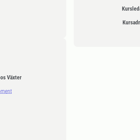
Kursle
Kursad
hos Växter
pment