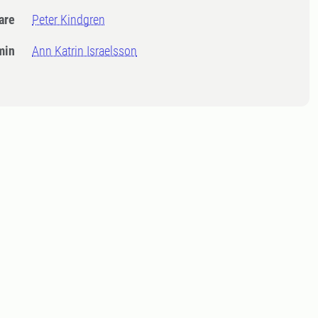
dare
Peter Kindgren
min
Ann Katrin Israelsson