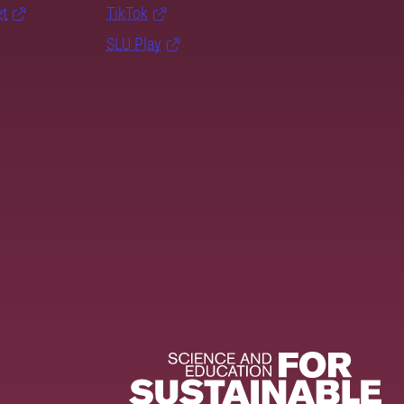
et
TikTok
SLU Play