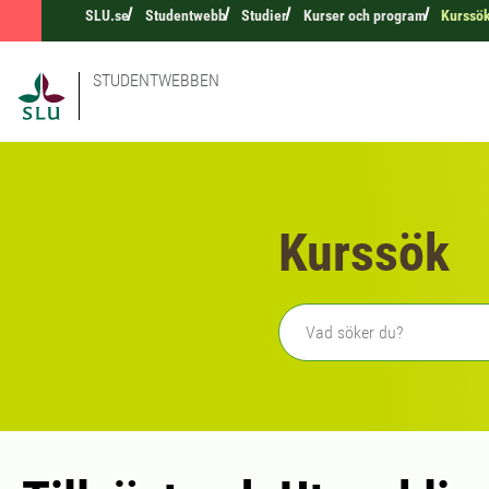
SLU.se
Studentwebb
Studier
Kurser och program
Kurssö
STUDENTWEBBEN
Kurssök
Fritext sökning