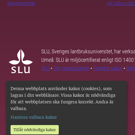
Servicecenter
vill söka job
SLU, Sveriges lantbruksuniversitet, har verk
Umeå. SLU är miljöcertifierat enligt ISO 140
SLU
•
Om webbplatsen
•
Hantera kakor
•
Beh
Denna webbplats använder kakor (cookies), som
lagras i din webbläsare. Vissa kakor är nödvändiga
för att webbplatsen ska fungera korrekt. Andra är
valbara.
Hantera valbara kakor
Tillåt nödvändiga kakor