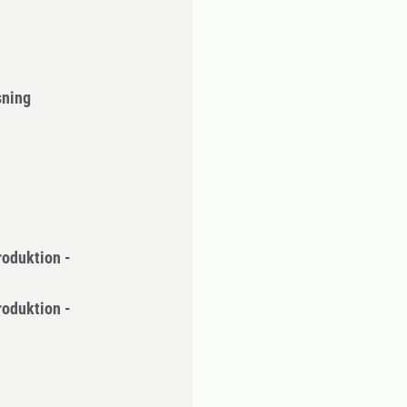
sning
roduktion -
roduktion -