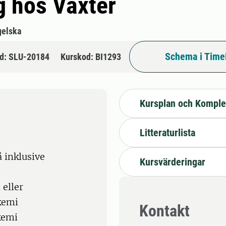
g hos Växter
gelska
Schema i Time
d: SLU-20184
Kurskod: BI1293
Kursplan och Komple
Litteraturlista
 inklusive
Kursvärderingar
 eller
kemi
Kontakt
kemi