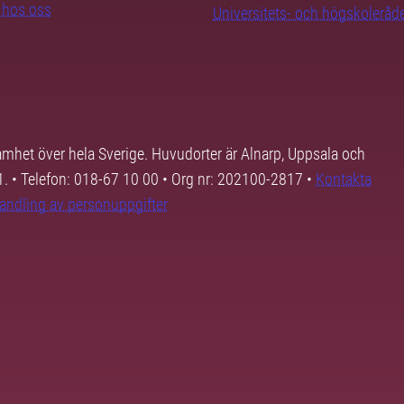
b hos oss
Universitets- och högskoleråd
samhet över hela Sverige. Huvudorter är Alnarp, Uppsala och
01. • Telefon: 018-67 10 00 • Org nr: 202100-2817 •
Kontakta
andling av personuppgifter