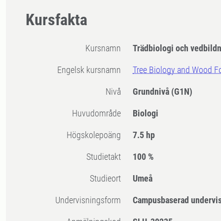
Kursfakta
Kursnamn
Trädbiologi och vedbild
Engelsk kursnamn
Tree Biology and Wood F
Nivå
Grundnivå
(G1N)
Huvudområde
Biologi
högskolepoäng
7.5 hp
Studietakt
100 %
Studieort
Umeå
Undervisningsform
Campusbaserad undervi