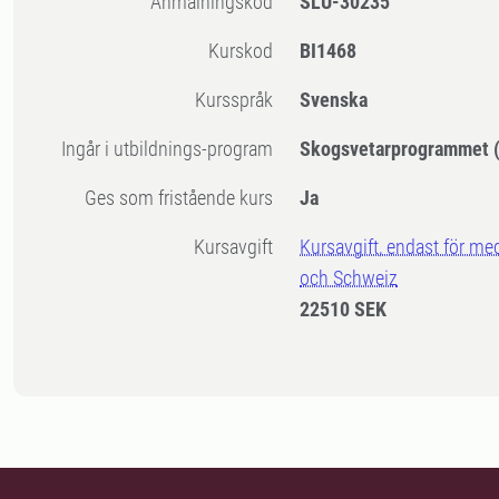
Anmälningskod
SLU-30235
Kurskod
BI1468
Kursspråk
Svenska
Ingår i utbildnings-program
Skogsvetarprogrammet (
Ges som fristående kurs
Ja
Kursavgift
Kursavgift, endast för me
och Schweiz
22510 SEK