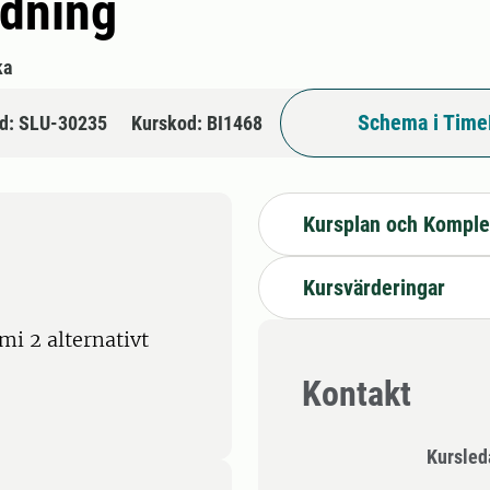
ldning
ka
Schema i Time
d: SLU-30235
Kurskod: BI1468
Kursplan och Komple
Kursvärderingar
i 2 alternativt
Kontakt
Kursle