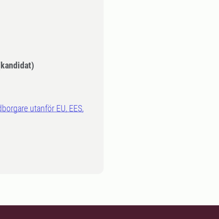
kandidat)
dborgare utanför EU, EES,