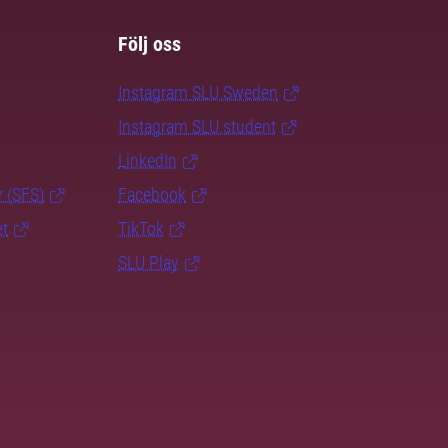
Följ oss
Instagram SLU.Sweden
Instagram SLU.student
LinkedIn
r (SFS)
Facebook
et
TikTok
SLU Play