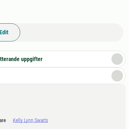
Edit
tterande uppgifter
dare
Kelly Lynn Swarts