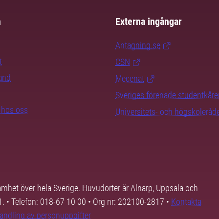
m
Externa ingångar
Antagning.se
t
CSN
rand
Mecenat
Sveriges förenade studentkåre
b hos oss
Universitets- och högskoleråd
samhet över hela Sverige. Huvudorter är Alnarp, Uppsala och
01. • Telefon: 018-67 10 00 • Org nr: 202100-2817 •
Kontakta
andling av personuppgifter