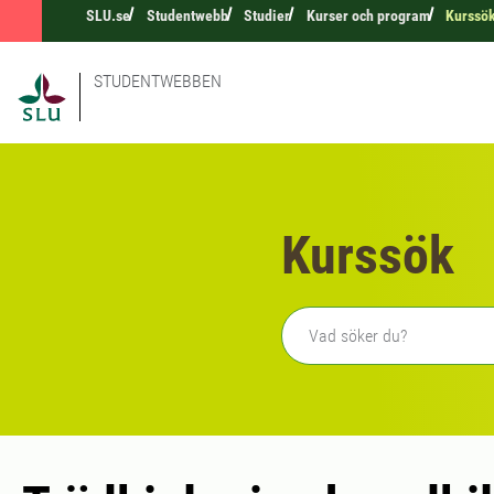
SLU.se
Studentwebb
Studier
Kurser och program
Kurssö
STUDENTWEBBEN
Kurssök
Fritext sökning