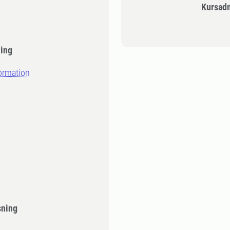
Kursad
ning
ormation
sning