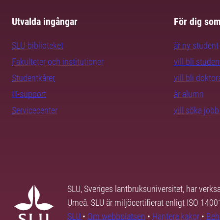
Utvalda ingångar
För dig so
SLU-biblioteket
är ny student
Fakulteter och institutioner
vill bli studen
Studentkårer
vill bli dokto
IT-support
är alumn
Servicecenter
vill söka job
SLU, Sveriges lantbruksuniversitet, har verk
Umeå. SLU är miljöcertifierat enligt ISO 140
SLU
•
Om webbplatsen
•
Hantera kakor
•
Beh