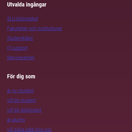
Utvalda ingångar
SLU-biblioteket
Fakulteter och institutioner
Studentkårer
IT-support
Servicecenter
För dig som
är ny student
vill bli student
vill bli doktorand
är alumn
vill söka jobb hos oss