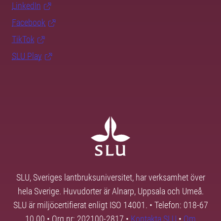
LinkedIn
Facebook
TikTok
SLU Play
SLU, Sveriges lantbruksuniversitet, har verksamhet över
hela Sverige. Huvudorter är Alnarp, Uppsala och Umeå.
SLU är miljöcertifierat enligt ISO 14001. • Telefon: 018-67
10 00 • Org nr: 202100-2817 •
Kontakta SLU
•
Om