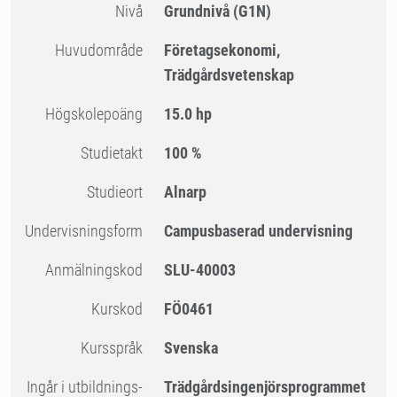
Nivå
Grundnivå
(G1N)
Huvudområde
Företagsekonomi,
Trädgårdsvetenskap
högskolepoäng
15.0 hp
Studietakt
100 %
Studieort
Alnarp
Undervisningsform
Campusbaserad undervisning
Anmälningskod
SLU-40003
Kurskod
FÖ0461
Kursspråk
Svenska
Ingår i utbildnings-
Trädgårdsingenjörsprogrammet