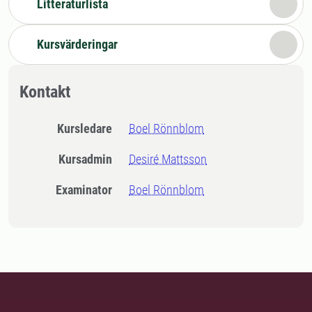
Litteraturlista
Kursvärderingar
Kontakt
Kursledare
Boel Rönnblom
Kursadmin
Desiré Mattsson
Examinator
Boel Rönnblom