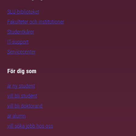
SLU-biblioteket
Fakulteter och institutioner
Studentkårer
IT-support
Servicecenter
För dig som
är ny student
vill bli student
vill bli doktorand
är alumn
vill söka jobb hos oss