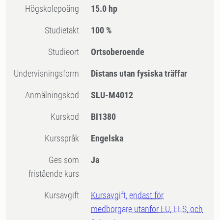
högskolepoäng
15.0 hp
Studietakt
100 %
Studieort
Ortsoberoende
Undervisningsform
Distans utan fysiska träffar
Anmälningskod
SLU-M4012
Kurskod
BI1380
Kursspråk
Engelska
Ges som
Ja
fristående kurs
Kursavgift
Kursavgift, endast för
medborgare utanför EU, EES, och