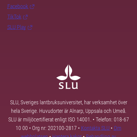
Facebook
TikTok
SLU Play
SLU, Sveriges lantbruksuniversitet, har verksamhet över
hela Sverige. Huvudorter är Alnarp, Uppsala och Umeå.
SLU är miljöcertifierat enligt ISO 14001. • Telefon: 018-67
10 00 • Org nr: 202100-2817 •
Kontakta SLU
•
Om
webbplatsen
•
Hantera kakor
•
Behandling av