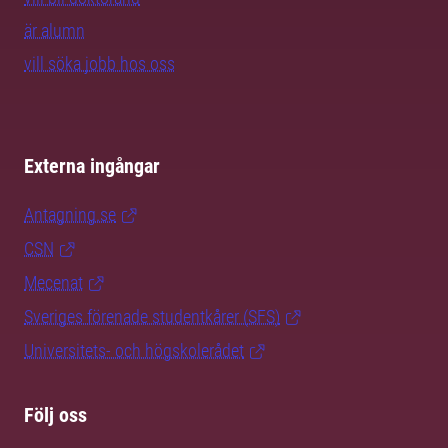
är alumn
vill söka jobb hos oss
Externa ingångar
Antagning.se
CSN
Mecenat
Sveriges förenade studentkårer (SFS)
Universitets- och högskolerådet
Följ oss