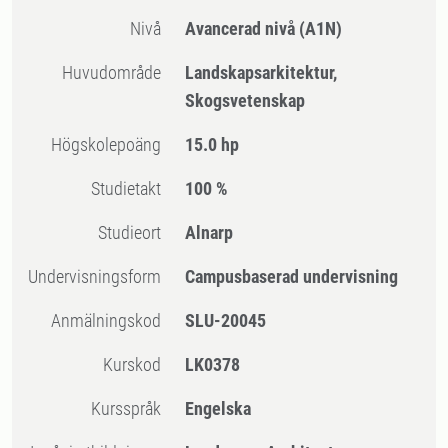
Nivå
Avancerad nivå
(A1N)
Huvudområde
Landskapsarkitektur,
Skogsvetenskap
högskolepoäng
15.0 hp
Studietakt
100 %
Studieort
Alnarp
Undervisningsform
Campusbaserad undervisning
Anmälningskod
SLU-20045
Kurskod
LK0378
Kursspråk
Engelska