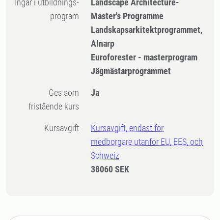
Ingår i utbildnings-
Landscape Architecture-
program
Master's Programme
Landskapsarkitektprogrammet,
Alnarp
Euroforester - masterprogram
Jägmästarprogrammet
Ges som
Ja
fristående kurs
Kursavgift
Kursavgift, endast för
medborgare utanför EU, EES, och
Schweiz
38060 SEK