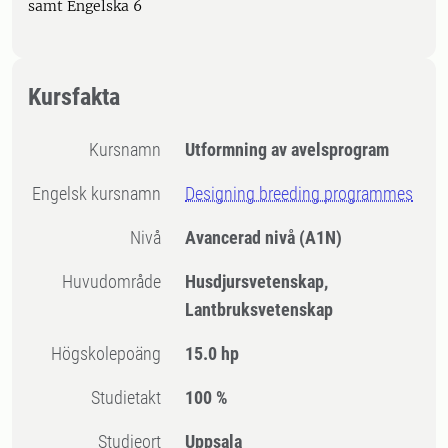
samt Engelska 6
Kursfakta
Kursnamn
Utformning av avelsprogram
Engelsk kursnamn
Designing breeding programmes
Nivå
Avancerad nivå
(A1N)
Huvudområde
Husdjursvetenskap,
Lantbruksvetenskap
högskolepoäng
15.0 hp
Studietakt
100 %
Studieort
Uppsala