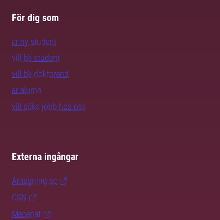
För dig som
är ny student
vill bli student
vill bli doktorand
är alumn
vill söka jobb hos oss
Externa ingångar
Antagning.se
CSN
Mecenat