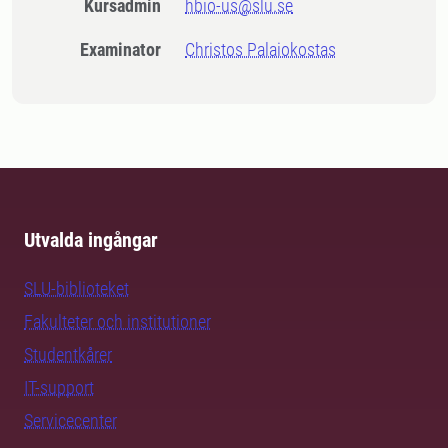
Kursadmin
hbio-us@slu.se
Examinator
Christos Palaiokostas
Utvalda ingångar
SLU-biblioteket
Fakulteter och institutioner
Studentkårer
IT-support
Servicecenter