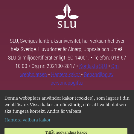
SLU, Sveriges lantbruksuniversitet, har verksamhet över
hela Sverige. Huvudorter är Alnarp, Uppsala och Umeå.
SLU är miljöcertifierat enligt ISO 14001. • Telefon: 018-67
10 00 • Org nr: 202100-2817 •
Kontakta SLU
•
Om
webbplatsen
•
Hantera kakor
•
Behandling av
personuppgifter
Denna webbplats använder kakor (cookies), som lagras i din
webbläsare. Vissa kakor är nödvändiga för att webbplatsen
ska fungera korrekt. Andra är valbara.
Hantera valbara kakor
Tillåt nödvändiga kakor