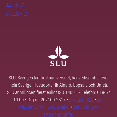
TikTok
SLU Play
SLU, Sveriges lantbruksuniversitet, har verksamhet över
hela Sverige. Huvudorter är Alnarp, Uppsala och Umeå.
SLU är miljöcertifierat enligt ISO 14001. • Telefon: 018-67
10 00 • Org nr: 202100-2817 •
Kontakta SLU
•
Om
webbplatsen
•
Hantera kakor
•
Behandling av
personuppgifter