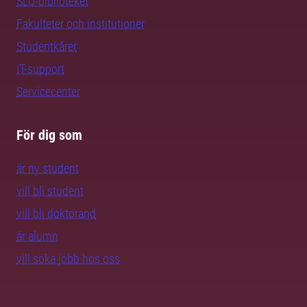
SLU-biblioteket
Fakulteter och institutioner
Studentkårer
IT-support
Servicecenter
För dig som
är ny student
vill bli student
vill bli doktorand
är alumn
vill söka jobb hos oss