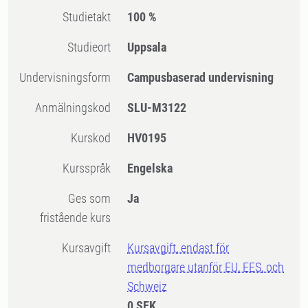
Studietakt
100 %
Studieort
Uppsala
Undervisningsform
Campusbaserad undervisning
Anmälningskod
SLU-M3122
Kurskod
HV0195
Kursspråk
Engelska
Ges som
Ja
fristående kurs
Kursavgift
Kursavgift, endast för
medborgare utanför EU, EES, och
Schweiz
0 SEK