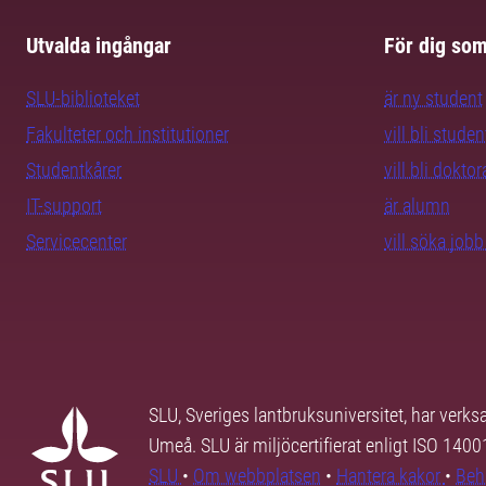
Utvalda ingångar
För dig so
SLU-biblioteket
är ny student
Fakulteter och institutioner
vill bli studen
Studentkårer
vill bli dokto
IT-support
är alumn
Servicecenter
vill söka job
SLU, Sveriges lantbruksuniversitet, har verk
Umeå. SLU är miljöcertifierat enligt ISO 140
SLU
•
Om webbplatsen
•
Hantera kakor
•
Beh