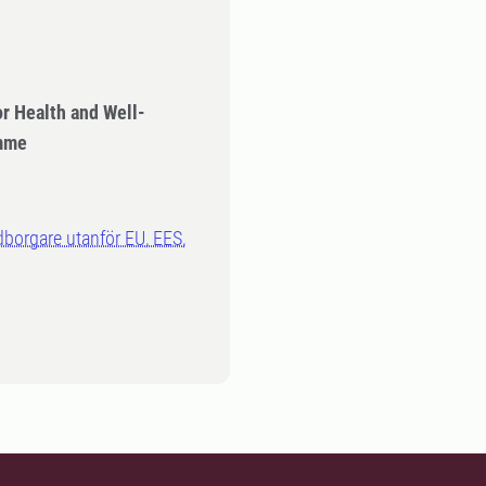
r Health and Well-
amme
dborgare utanför EU, EES,