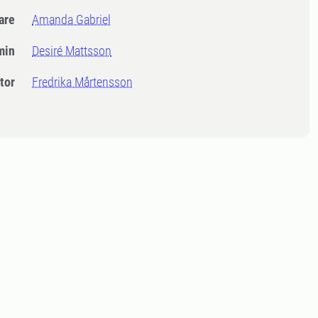
dare
Amanda Gabriel
min
Desiré Mattsson
tor
Fredrika Mårtensson