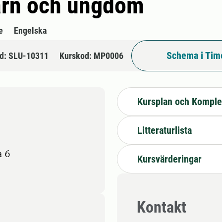
arn och ungdom
e
Engelska
Schema i Tim
d: SLU-10311
Kurskod: MP0006
Kursplan och Komple
Litteraturlista
a 6
Kursvärderingar
Kontakt