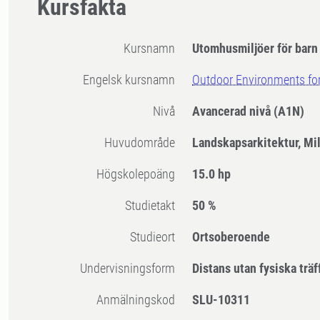
Kursfakta
Kursnamn
Utomhusmiljöer för bar
Engelsk kursnamn
Outdoor Environments for
Nivå
Avancerad nivå
(A1N)
Huvudområde
Landskapsarkitektur, Mi
högskolepoäng
15.0 hp
Studietakt
50 %
Studieort
Ortsoberoende
Undervisningsform
Distans utan fysiska träf
Anmälningskod
SLU-10311