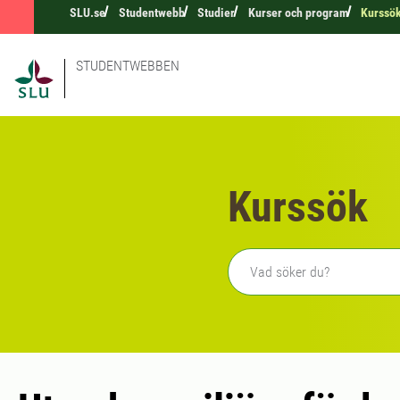
SLU.se
Studentwebb
Studier
Kurser och program
Kurssö
STUDENTWEBBEN
Kurssök
Fritext sökning