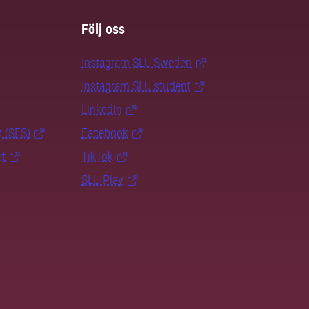
Följ oss
Instagram SLU.Sweden
Instagram SLU.student
LinkedIn
r (SFS)
Facebook
et
TikTok
SLU Play