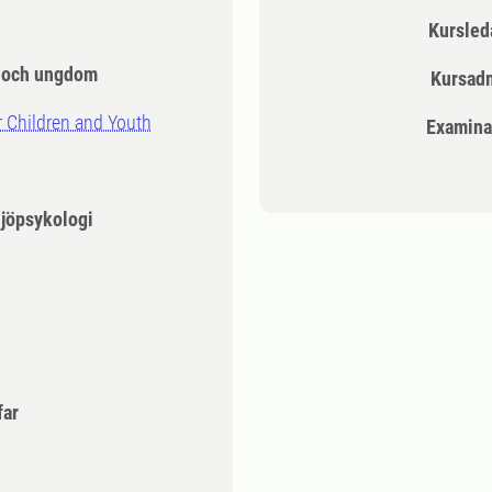
Kursle
n och ungdom
Kursad
 Children and Youth
Examina
ljöpsykologi
far