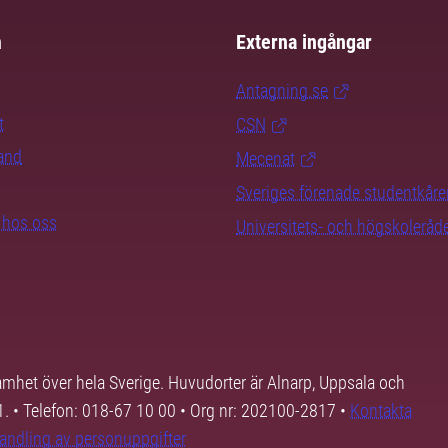
m
Externa ingångar
Antagning.se
t
CSN
rand
Mecenat
Sveriges förenade studentkåre
b hos oss
Universitets- och högskoleråd
samhet över hela Sverige. Huvudorter är Alnarp, Uppsala och
01. • Telefon: 018-67 10 00 • Org nr: 202100-2817 •
Kontakta
andling av personuppgifter