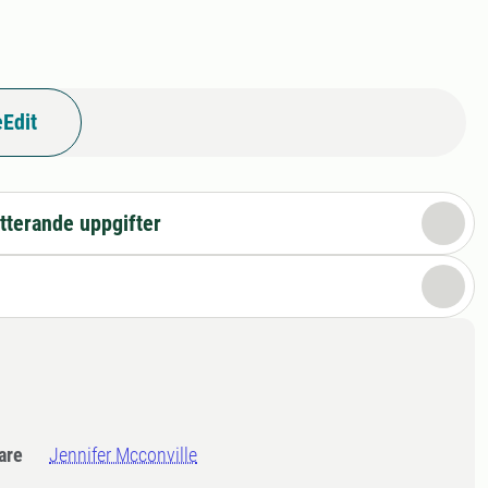
Edit
tterande uppgifter
dare
Jennifer Mcconville