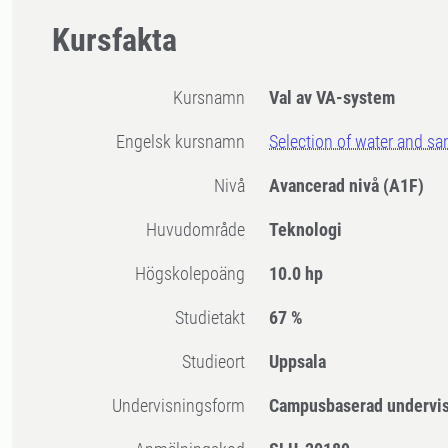
Kursfakta
Kursnamn
Val av VA-system
Engelsk kursnamn
Selection of water and sa
Nivå
Avancerad nivå
(A1F)
Huvudområde
Teknologi
högskolepoäng
10.0 hp
Studietakt
67 %
Studieort
Uppsala
Undervisningsform
Campusbaserad undervi