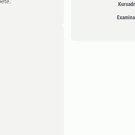
bete.
Kursad
Examina