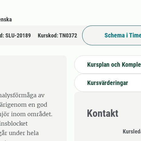
enska
Schema i Time
d: SLU-20189
Kurskod: TN0372
Kursplan och Komple
Kursvärderingar
analysförmåga av
därigenom en god
Kontakt
njör inom området.
insblocket
Kursle
går under hela