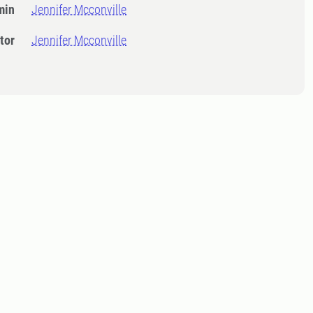
min
Jennifer Mcconville
tor
Jennifer Mcconville