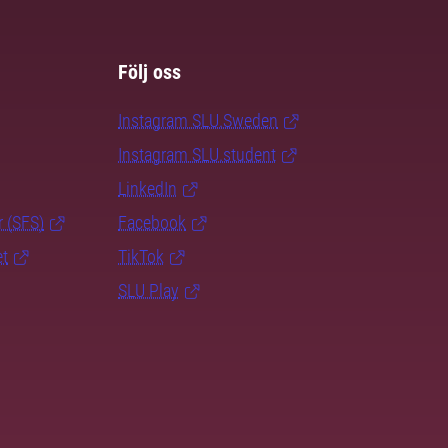
Följ oss
Instagram SLU.Sweden
Instagram SLU.student
LinkedIn
r (SFS)
Facebook
et
TikTok
SLU Play