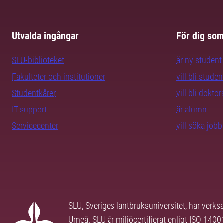
Utvalda ingångar
För dig so
SLU-biblioteket
är ny student
Fakulteter och institutioner
vill bli studen
Studentkårer
vill bli dokto
IT-support
är alumn
Servicecenter
vill söka job
SLU, Sveriges lantbruksuniversitet, har verk
Umeå. SLU är miljöcertifierat enligt ISO 140