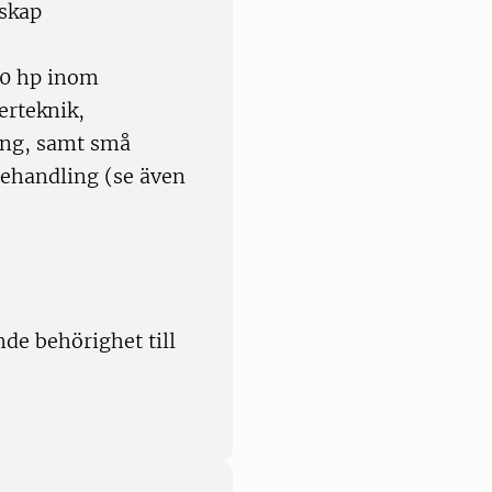
nskap
20 hp inom
erteknik,
ing, samt små
ehandling (se även
de behörighet till