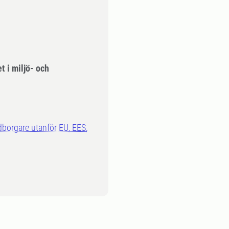
 i miljö- och
dborgare utanför EU, EES,