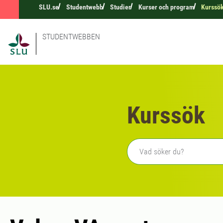
SLU.se
Studentwebb
Studier
Kurser och program
Kurssö
STUDENTWEBBEN
Kurssök
Fritext sökning