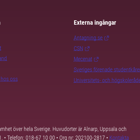
m
Externa ingångar
Antagning.se
t
CSN
rand
Mecenat
Sveriges förenade studentkåre
b hos oss
Universitets- och högskoleråd
samhet över hela Sverige. Huvudorter är Alnarp, Uppsala och
01. • Telefon: 018-67 10 00 • Org nr: 202100-2817 •
Kontakta