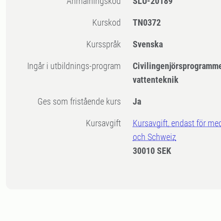
Anmälningskod
SLU-20189
Kurskod
TN0372
Kursspråk
Svenska
Ingår i utbildnings-program
Civilingenjörsprogrammet
vattenteknik
Ges som fristående kurs
Ja
Kursavgift
Kursavgift, endast för me
och Schweiz
30010 SEK