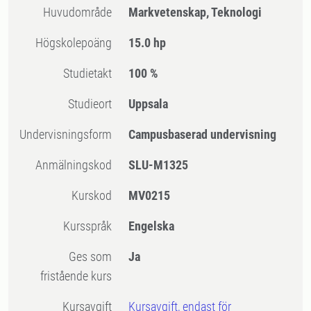
Huvudområde
Markvetenskap, Teknologi
högskolepoäng
15.0 hp
Studietakt
100 %
Studieort
Uppsala
Undervisningsform
Campusbaserad undervisning
Anmälningskod
SLU-M1325
Kurskod
MV0215
Kursspråk
Engelska
Ges som
Ja
fristående kurs
Kursavgift
Kursavgift, endast för