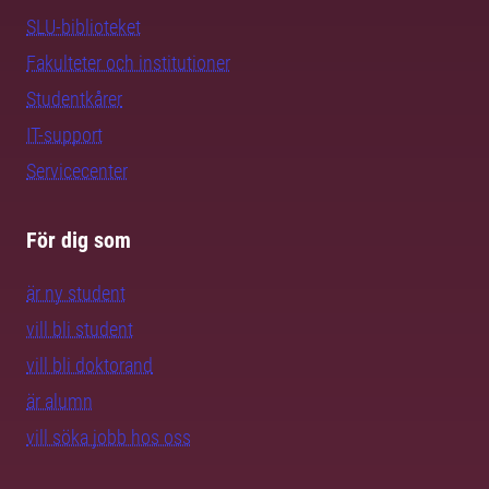
SLU-biblioteket
Fakulteter och institutioner
Studentkårer
IT-support
Servicecenter
För dig som
är ny student
vill bli student
vill bli doktorand
är alumn
vill söka jobb hos oss