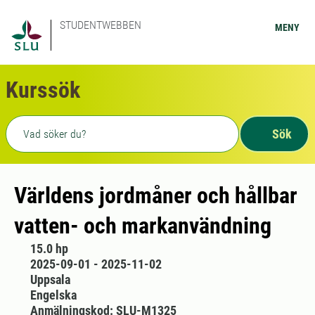
STUDENTWEBBEN
MENY
Kurssök
Fritext sökning
Sök
Världens jordmåner och hållbar
vatten- och markanvändning
15.0 hp
2025-09-01 - 2025-11-02
Uppsala
Engelska
Anmälningskod: SLU-M1325