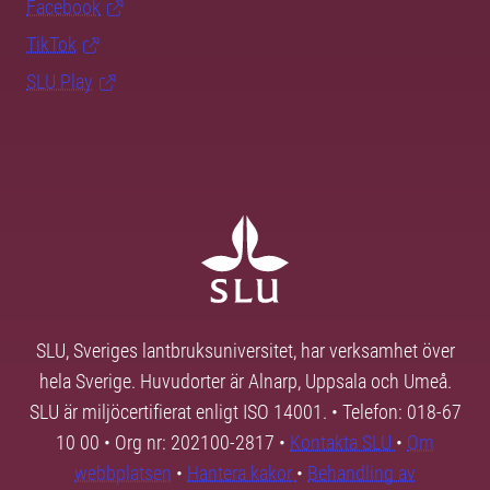
Facebook
TikTok
SLU Play
SLU, Sveriges lantbruksuniversitet, har verksamhet över
hela Sverige. Huvudorter är Alnarp, Uppsala och Umeå.
SLU är miljöcertifierat enligt ISO 14001. • Telefon: 018-67
10 00 • Org nr: 202100-2817 •
Kontakta SLU
•
Om
webbplatsen
•
Hantera kakor
•
Behandling av