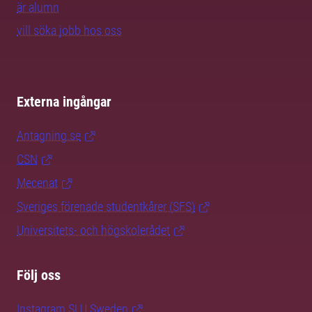
är alumn
vill söka jobb hos oss
Externa ingångar
Antagning.se
CSN
Mecenat
Sveriges förenade studentkårer (SFS)
Universitets- och högskolerådet
Följ oss
Instagram SLU.Sweden