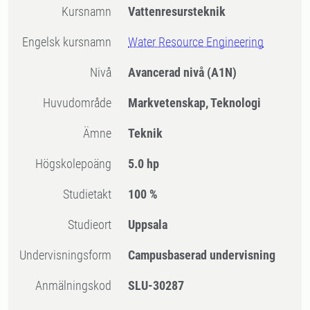
Kursnamn
Vattenresursteknik
Engelsk kursnamn
Water Resource Engineering
Nivå
Avancerad nivå
(A1N)
Huvudområde
Markvetenskap, Teknologi
Ämne
Teknik
högskolepoäng
5.0 hp
Studietakt
100 %
Studieort
Uppsala
Undervisningsform
Campusbaserad undervisning
Anmälningskod
SLU-30287