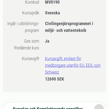
Kurskod
MV0190
Kursspråk
Svenska
Ingår i utbildnings-
Civilingenjörsprogrammet i
program
miljö- och vattenteknik
Ges som
Ja
fristående kurs
Kursavgift
Kursavgift, endast för
medborgare utanför EU, EES, och
Schweiz
12690 SEK
Kursplan och Kompletterande uppgifter